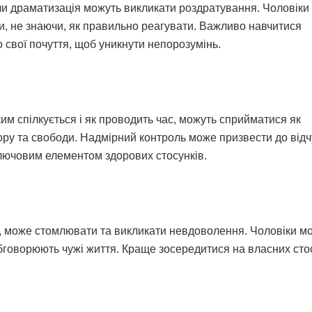
чи драматизація можуть викликати роздратування. Чоловіки
, не знаючи, як правильно реагувати. Важливо навчитися
о свої почуття, щоб уникнути непорозумінь.
им спілкується і як проводить час, можуть сприйматися як
ру та свободи. Надмірний контроль може призвести до відч
лючовим елементом здорових стосунків.
, може стомлювати та викликати невдоволення. Чоловіки м
обговорюють чужі життя. Краще зосередитися на власних сто