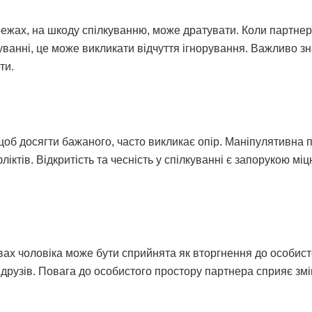
ежах, на шкоду спілкуванню, може дратувати. Коли партнер
уванні, це може викликати відчуття ігнорування. Важливо з
ти.
 щоб досягти бажаного, часто викликає опір. Маніпулятивна 
ктів. Відкритість та чесність у спілкуванні є запорукою міц
авах чоловіка може бути сприйнята як вторгнення до особист
а друзів. Повага до особистого простору партнера сприяє з