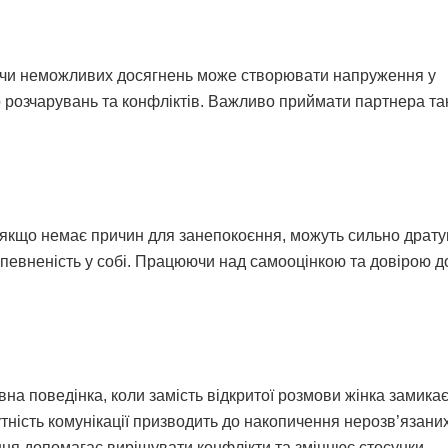
ки чи неможливих досягнень може створювати напруження у
о розчарувань та конфліктів. Важливо приймати партнера та
ть якщо немає причин для занепокоєння, можуть сильно драту
впевненість у собі. Працюючи над самооцінкою та довірою д
а поведінка, коли замість відкритої розмови жінка замикає
тність комунікації призводить до накопичення нерозв’язани
ння допомагає вирішувати конфлікти та зміцнює стосунки.