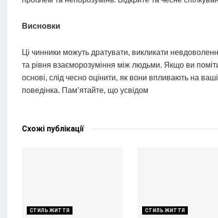
Висновки
Ці чинники можуть дратувати, викликати невдоволення
та рівня взаєморозуміння між людьми. Якщо ви поміти
основі, слід чесно оцінити, як вони впливають на ваш
поведінка. Пам’ятайте, що усвідом
Схожі
публікації
СТИЛЬ ЖИТТЯ
СТИЛЬ ЖИТТЯ