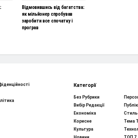
:
Відмовившись від багатства:
як мільйонер спробував
заробити все спочатку і
програв
фіденційності
Категорії
Без Рубрики
Персо
літика
Вибір Редакції
Публік
Економіка
Стиль
Корисне
Тема 
Культура
Технол
Новини
ТОП 7