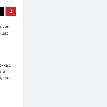
ьними
я цих
синах.
ати
відчував