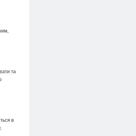
ким,
вати та
о
ться в
х