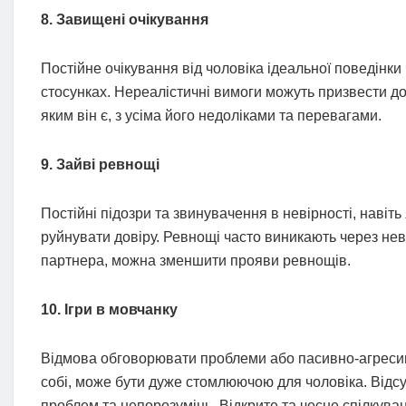
8. Завищені очікування
Постійне очікування від чоловіка ідеальної поведін
стосунках. Нереалістичні вимоги можуть призвести д
яким він є, з усіма його недоліками та перевагами.
9. Зайві ревнощі
Постійні підозри та звинувачення в невірності, наві
руйнувати довіру. Ревнощі часто виникають через не
партнера, можна зменшити прояви ревнощів.
10. Ігри в мовчанку
Відмова обговорювати проблеми або пасивно-агресивн
собі, може бути дуже стомлюючою для чоловіка. Відсу
проблем та непорозумінь. Відкрите та чесне спілкува