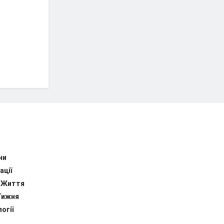
ни
ації
 Життя
Тижня
огії