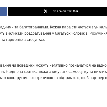
Share on Twitter
ладними та багатогранними. Кожна пара стикається з унікал
жуть викликати роздратування у багатьох чоловіків. Розумінн
та гармонію в стосунках.
ування чи поведінки можуть негативно позначатися на відно
ення. Надмірна критика може знижувати самооцінку та виклик
 між конструктивною критикою та підтримкою, щоб партнер 