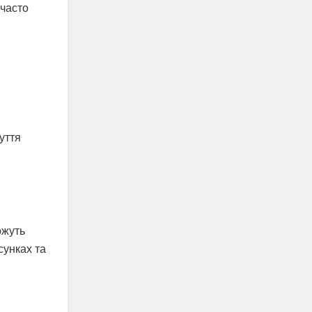
 часто
уття
ожуть
сунках та