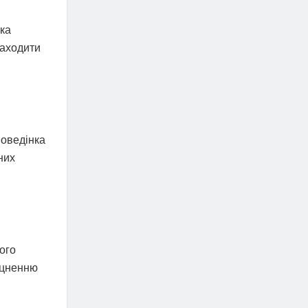
ка
находити
поведінка
них
ого
міцненню