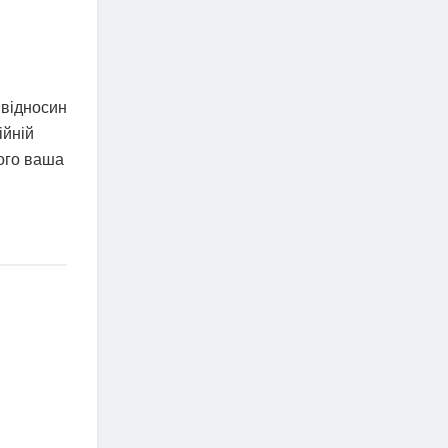
 відносин
ійній
його ваша