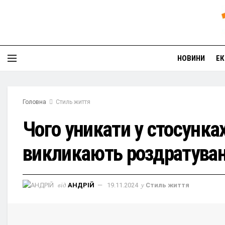
НОВИНИ
ЕК
Головна
Стиль життя
Чого уникати у стосунках
викликають роздратуванн
від
АНДРІЙ
19.11.2024
у
Стиль життя