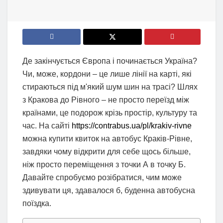
Де закінчується Європа і починається Україна?
Чи, може, кордони – це лише лінії на карті, які
стираються під м'який шум шин на трасі? Шлях
з Кракова до Рівного – не просто переїзд між
країнами, це подорож крізь простір, культуру та
час. На сайті
https://contrabus.ua/pl/krakiv-rivne
можна купити квиток на автобус Краків-Рівне,
завдяки чому відкрити для себе щось більше,
ніж просто переміщення з точки А в точку Б.
Давайте спробуємо розібратися, чим може
здивувати ця, здавалося б, буденна автобусна
поїздка.