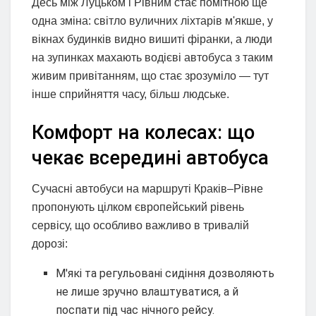
Десь між Луцьком і Рівним стає помітною ще
одна зміна: світло вуличних ліхтарів м'якше, у
вікнах будинків видно вишиті фіранки, а люди
на зупинках махають водієві автобуса з таким
живим привітанням, що стає зрозуміло — тут
інше сприйняття часу, більш людське.
Комфорт на колесах: що
чекає всередині автобуса
Сучасні автобуси на маршруті Краків–Рівне
пропонують цілком європейський рівень
сервісу, що особливо важливо в тривалій
дорозі:
М'які та регульовані сидіння дозволяють
не лише зручно влаштуватися, а й
поспати під час нічного рейсу.