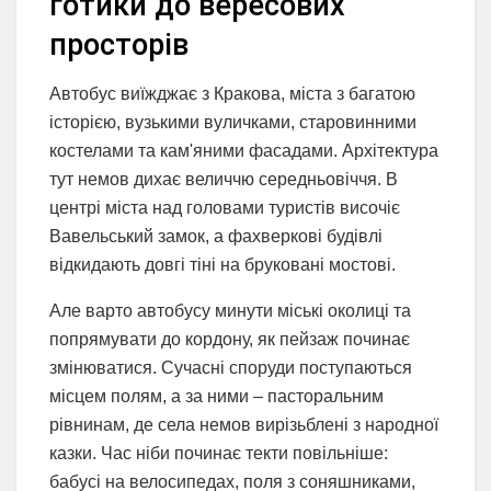
готики до вересових
просторів
Автобус виїжджає з Кракова, міста з багатою
історією, вузькими вуличками, старовинними
костелами та кам'яними фасадами. Архітектура
тут немов дихає величчю середньовіччя. В
центрі міста над головами туристів височіє
Вавельський замок, а фахверкові будівлі
відкидають довгі тіні на бруковані мостові.
Але варто автобусу минути міські околиці та
попрямувати до кордону, як пейзаж починає
змінюватися. Сучасні споруди поступаються
місцем полям, а за ними – пасторальним
рівнинам, де села немов вирізьблені з народної
казки. Час ніби починає текти повільніше:
бабусі на велосипедах, поля з соняшниками,