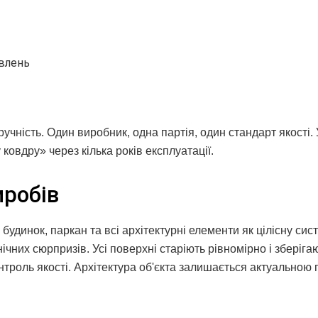
овлень
чність. Один виробник, одна партія, один стандарт якості. 
ковдру» через кілька років експлуатації.
робів
динок, паркан та всі архітектурні елементи як цілісну сист
ічних сюрпризів. Усі поверхні старіють рівномірно і зберіга
троль якості. Архітектура об'єкта залишається актуальною