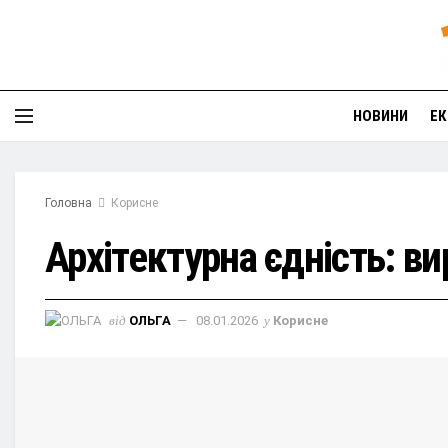
НОВИНИ
ЕК
Головна
Корисне
Архітектурна єдність: ви
від
ОЛЬГА
08.01.2026
у
Корисне