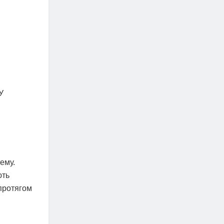
У
ему.
ють
 протягом