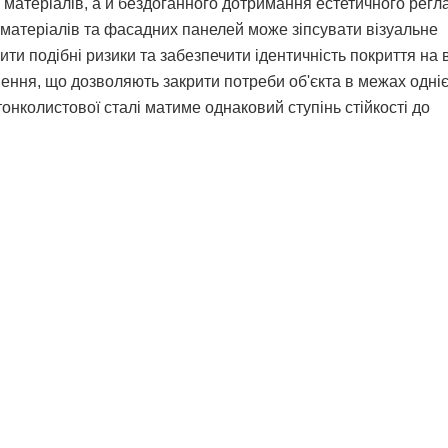
 матеріалів, а й бездоганного дотримання естетичного регл
их матеріалів та фасадних панелей може зіпсувати візуальне
и подібні ризики та забезпечити ідентичність покриття на в
ення, що дозволяють закрити потреби об'єкта в межах одніє
тонколистової сталі матиме однаковий ступінь стійкості до