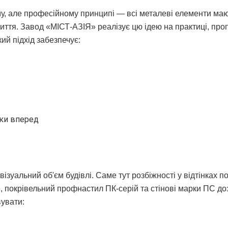
му, але професійному принципі — всі металеві елементи маю
окриття. Завод «МІСТ-АЗІЯ» реалізує цю ідею на практиці, пр
ий підхід забезпечує:
оки вперед
зуальний об'єм будівлі. Саме тут розбіжності у відтінках по
покрівельний профнастил ПК-серій та стінові марки ПС д
вувати: