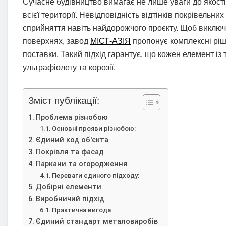
Сучасне будівництво вимагає не лише уваги до якості
всієї території. Невідповідність відтінків покрівельн
сприйняття навіть найдорожчого проєкту. Щоб виключит
поверхнях, завод
МІСТ-АЗІЯ
пропонує комплексні ріш
поставки. Такий підхід гарантує, що кожен елемент із 
ультрафіолету та корозії.
Зміст публікації:
Проблема різнобою
Основні прояви різнобою:
Єдиний код об'єкта
Покрівля та фасад
Паркани та огородження
Переваги єдиного підходу:
Добірні елементи
Виробничий підхід
Практична вигода
Єдиний стандарт металовиробів