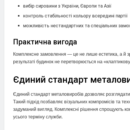
вибір сировини з України, Європи та Азії
контроль стабільності кольору всередині партії
можливість нестандартних та спеціальних зам
Практична вигода
Комплексне замовлення — це не лише естетика, а й зру
результаті будинок не перетворюється на «клаптикову 
Єдиний стандарт металови
Єдиний стандарт металовиробів дозволяє розглядати бу
Такий підхід позбавляє візуальних компромісів та техн
задуманий вигляд. Комплексні рішення спрощують кон
усього терміну служби.