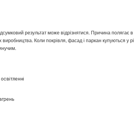
ідсумковий результат може відрізнятися. Причина полягає в 
х виробництва. Коли покрівля, фасад і паркан купуються у р
инучим.
 освітленні
шагрень