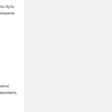
ть бути
опонуючи
мітні
озволяють