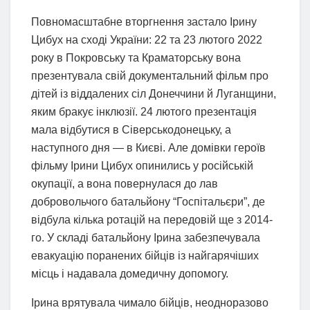
Повномасштабне вторгнення застало Ірину
Цибух на сході України: 22 та 23 лютого 2022
року в Покровську та Краматорську вона
презентувала свій документальний фільм про
дітей із віддалених сіл Донеччини й Луганщини,
яким бракує інклюзії. 24 лютого презентація
мала відбутися в Сіверськодонецьку, а
наступного дня — в Києві. Але домівки героїв
фільму Ірини Цибух опинились у російській
окупації, а вона повернулася до лав
добровольчого батальйону “Госпітальєри”, де
відбула кілька ротацій на передовій ще з 2014-
го. У складі батальйону Ірина забезпечувала
евакуацію поранених бійців із найгарячіших
місць і надавала домедичну допомогу.
Ірина врятувала чимало бійців, неодноразово