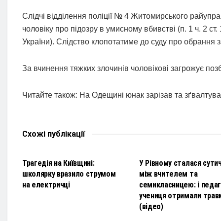
Слідчі відділення поліції № 4 Житомирського райуп
чоловіку про підозру в умисному вбивстві (п. 1 ч. 2 ст. 
України). Слідство клопотатиме до суду про обрання 
За вчинення тяжких злочинів чоловікові загрожує позб
Читайте також: На Одещині юнак зарізав та зґвалтував
Схожі
публікації
НОВИНИ
НОВИНИ
Трагедія на Київщині:
У Рівному сталася сути
школярку вразило струмом
між вчителем та
на електричці
семикласницею: і педаго
учениця отримали трав
(відео)