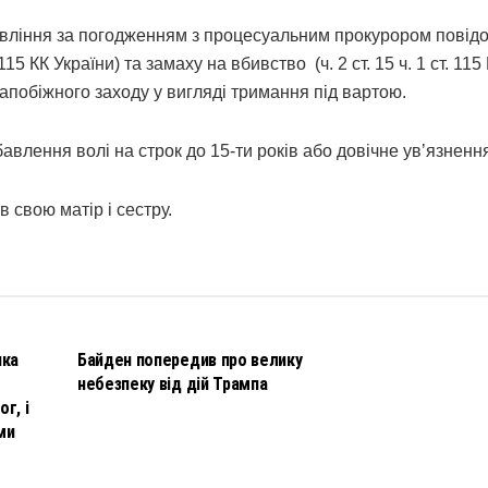
равління за погодженням з процесуальним прокурором повід
115 КК України) та замаху на вбивство (ч. 2 ст. 15 ч. 1 ст. 115
запобіжного заходу у вигляді тримання під вартою.
авлення волі на строк до 15-ти років або довічне увʼязненн
 свою матір і сестру.
НОВИНИ
чка
Байден попередив про велику
небезпеку від дій Трампа
г, і
ми