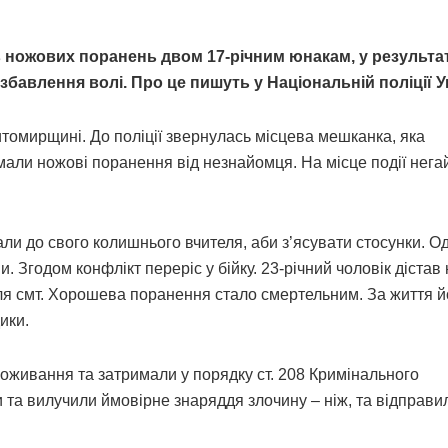
ав ножових поранень двом 17-річним юнакам, у результат
збавлення волі. Про це пишуть у Національній поліції У
итомирщині. До поліції звернулась місцева мешканка, яка
мали ножові поранення від незнайомця. На місце події нега
ли до свого колишнього вчителя, аби з’ясувати стосунки. Од
. Згодом конфлікт переріс у бійку. 23-річний чоловік дістав
ля смт. Хорошева поранення стало смертельним. За життя й
ики.
живання та затримали у порядку ст. 208 Кримінального
 та вилучили ймовірне знаряддя злочину – ніж, та відправи