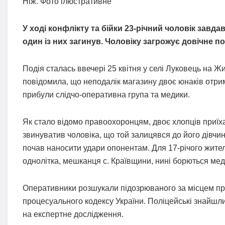
Ніж. Фото ілюстративне
У ході конфлікту та бійки 23-річний чоловік завд
один із них загинув. Чоловіку загрожує довічне по
Подія сталась ввечері 25 квітня у селі Луковець на Ж
повідомила, що неподалік магазину двоє юнаків отри
прибули слідчо-оперативна група та медики.
Як стало відомо правоохоронцям, двоє хлопців приїха
звинуватив чоловіка, що той залицявся до його дівчини
почав наносити удари опонентам. Для 17-річого жите
однолітка, мешканця с. Краївщини, нині борються мед
Оперативники розшукали підозрюваного за місцем про
процесуального кодексу України. Поліцейські знайшли
на експертне дослідження.