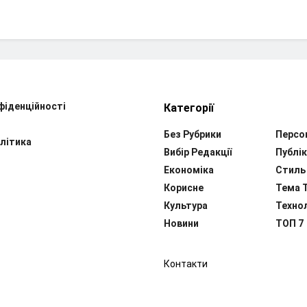
фіденційності
Категорії
Без Рубрики
Персо
літика
Вибір Редакції
Публік
Економіка
Стиль
Корисне
Тема 
Культура
Технол
Новини
ТОП 7
Контакти