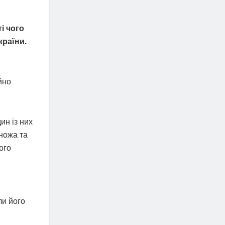
і чого
країни.
йно
ин із них
 ножа та
ого
ли його