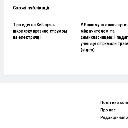
Схожі
публікації
НОВИНИ
НОВИНИ
Трагедія на Київщині:
У Рівному сталася сути
школярку вразило струмом
між вчителем та
на електричці
семикласницею: і педаго
учениця отримали трав
(відео)
Політика кон
Про нас
Редакційнапо