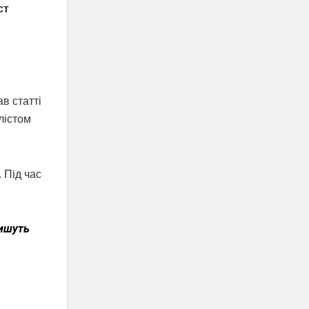
ст
в статті
лістом
 Під час
пишуть