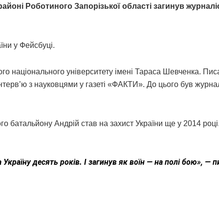
районі Роботиного Запорізької області загинув журналі
їни у Фейсбуці.
кого національного університету імені Тараса Шевченка. Писа
 інтерв’ю з науковцями у газеті «ФАКТИ». До цього був журна
о батальйону Андрій став на захист України ще у 2014 році.
Україну десять років. І загинув як воїн — на полі бою», — 