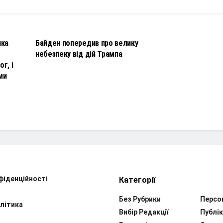
НОВИНИ
чка
Байден попередив про велику
небезпеку від дій Трампа
г, і
ми
фіденційності
Категорії
Без Рубрики
Персо
літика
Вибір Редакції
Публік