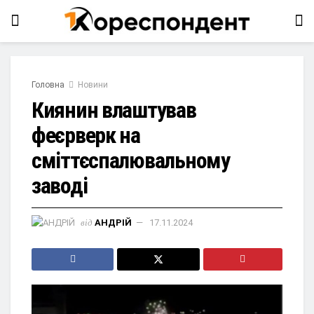
Головна
Новини
Киянин влаштував
феєрверк на
сміттєспалювальному
заводі
від
АНДРІЙ
17.11.2024