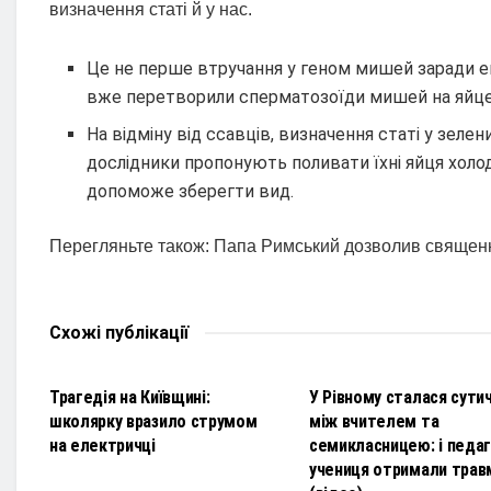
визначення статі й у нас.
Це не перше втручання у геном мишей заради е
вже перетворили сперматозоїди мишей на яйцек
На відміну від ссавців, визначення статі у зеле
дослідники пропонують поливати їхні яйця хол
допоможе зберегти вид.
Перегляньте також: Папа Римський дозволив священн
Схожі
публікації
НОВИНИ
НОВИНИ
Трагедія на Київщині:
У Рівному сталася сути
школярку вразило струмом
між вчителем та
на електричці
семикласницею: і педаго
учениця отримали трав