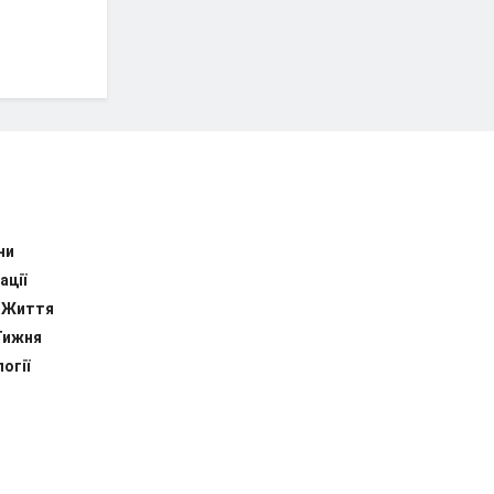
ни
ації
 Життя
Тижня
огії