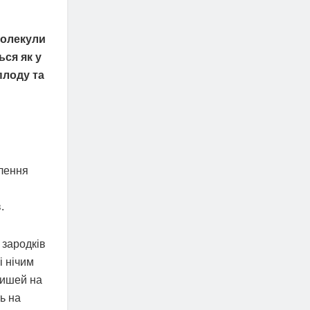
молекули
ься як у
плоду та
блення
.
 зародків
і нічим
мишей на
ь на