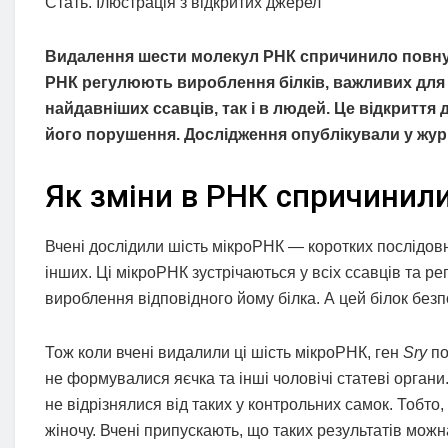
Стать. Ілюстрація з відкритих джерел
Видалення шести молекул РНК спричинило повну зм
РНК регулюють вироблення білків, важливих для ф
найдавніших ссавців, так і в людей. Це відкриття
його порушення. Дослідження опублікували у журн
Як зміни в РНК спричинили
Вчені дослідили шість мікроРНК — коротких послідовн
інших. Ці мікроРНК зустрічаються у всіх ссавців та р
вироблення відповідного йому білка. А цей білок без
Тож коли вчені видалили ці шість мікроРНК, ген
Sry
по
не формувалися яєчка та інші чоловічі статеві органи.
не відрізнялися від таких у контрольних самок. Тобто
жіночу. Вчені припускають, що таких результатів можн