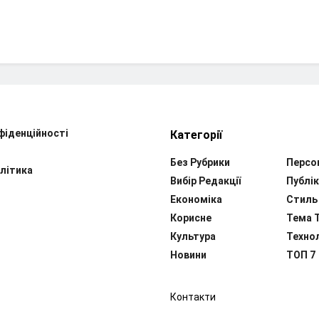
фіденційності
Категорії
Без Рубрики
Персо
літика
Вибір Редакції
Публік
Економіка
Стиль
Корисне
Тема 
Культура
Технол
Новини
ТОП 7
Контакти