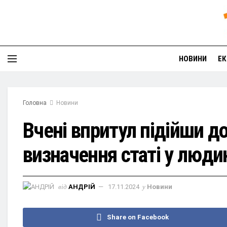
НОВИНИ
ЕК
Головна
Новини
Вчені впритул підійши д
визначення статі у люди
від
АНДРІЙ
17.11.2024
у
Новини
Share on Facebook