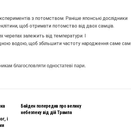
кспериментів з потомством. Раніше японські дослідники
літини, щоб отримати потомство від двох самців.
них черепах залежить від температури. І
одною водою, щоб збільшити частоту народження саме самц
икам благословляти одностатеві пари.
НОВИНИ
чка
Байден попередив про велику
небезпеку від дій Трампа
г, і
ми