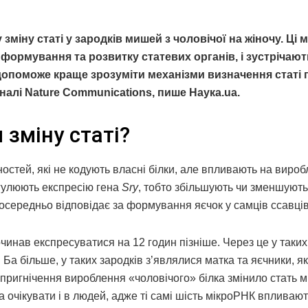
іну статі у зародків мишей з чоловічої на жіночу. Ці 
ормування та розвитку статевих органів, і зустрічают
 допоможе краще зрозуміти механізми визначення статі 
алі Nature Communications, пише Наука.ua.
 зміну статі?
остей, які не кодують власні білки, але впливають на виро
егулюють експресію гена
Sry
, тобто збільшують чи зменшують
посередньо відповідає за формування яєчок у самців ссавців
чинав експресуватися на 12 годин пізніше. Через це у таких
 Ба більше, у таких зародків з’являлися матка та яєчники, як
, пригнічення вироблення «чоловічого» білка змінило стать 
а очікувати і в людей, адже ті самі шість мікроРНК впливают