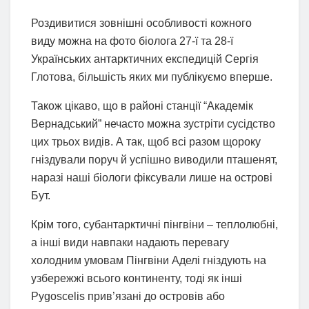
Роздивитися зовнішні особливості кожного
виду можна на фото біолога 27-ї та 28-ї
Українських антарктичних експедицій Сергія
Глотова, більшість яких ми публікуємо вперше.
Також цікаво, що в районі станції “Академік
Вернадський” нечасто можна зустріти сусідство
цих трьох видів. А так, щоб всі разом щороку
гніздували поруч й успішно виводили пташенят,
наразі наші біологи фіксували лише на острові
Бут.
Крім того, субантарктичні пінгвіни – теплолюбні,
а інші види навпаки надають перевагу
холодним умовам Пінгвіни Аделі гніздують на
узбережжі всього континенту, тоді як інші
Pygoscelis прив’язані до островів або