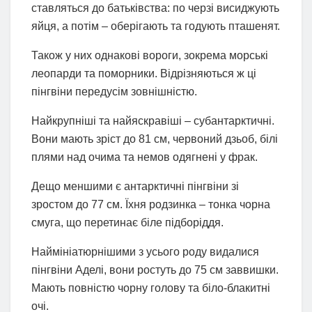
ставляться до батьківства: по черзі висиджують
яйця, а потім – оберігають та годують пташенят.
Також у них однакові вороги, зокрема морські
леопарди та поморники. Відрізняються ж ці
пінгвіни передусім зовнішністю.
Найкрупніші та найяскравіші – субантарктичні.
Вони мають зріст до 81 см, червоний дзьоб, білі
плями над очима та немов одягнені у фрак.
Дещо меншими є антарктичні пінгвіни зі
зростом до 77 см. Їхня родзинка – тонка чорна
смуга, що перетинає біле підборіддя.
Наймініатюрнішими з усього роду видалися
пінгвіни Аделі, вони ростуть до 75 см заввишки.
Мають повністю чорну голову та біло-блакитні
очі.