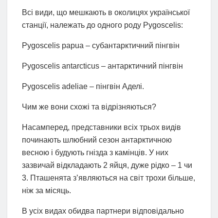
Всі види, що мешкають в околицях української
станції, належать до одного роду Pygoscelis:
Pygoscelis papua – субантарктичний пінгвін
Pygoscelis antarcticus – антарктичний пінгвін
Pygoscelis adeliae – пінгвін Аделі.
Чим же вони схожі та відрізняються?
Насамперед, представники всіх трьох видів
починають шлюбний сезон антарктичною
весною і будують гнізда з камінців. У них
зазвичай відкладають 2 яйця, дуже рідко – 1 чи
3. Пташенята з’являються на світ трохи більше,
ніж за місяць.
В усіх видах обидва партнери відповідально