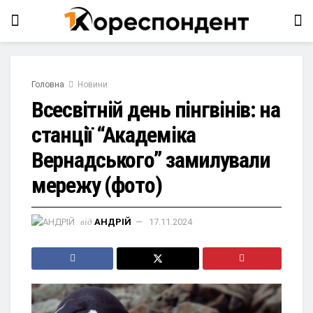
Головна
Новини
Всесвітній день пінгвінів: на
станції “Академіка
Вернадського” замилували
мережу (фото)
від
АНДРІЙ
17.11.2024