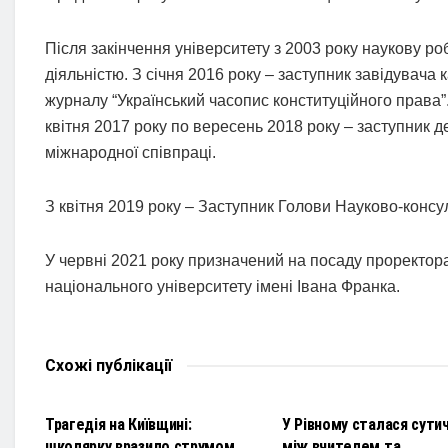
Після закінчення університету з 2003 року наукову роб
діяльністю. З січня 2016 року – заступник завідувача
журналу “Український часопис конституційного права”
квітня 2017 року по вересень 2018 року – заступник 
міжнародної співпраці.
З квітня 2019 року – Заступник Голови Науково-консу
У червні 2021 року призначений на посаду проректора
національного університету імені Івана Франка.
Схожі
публікації
НОВИНИ
НОВИНИ
Трагедія на Київщині:
У Рівному сталася сути
школярку вразило струмом
між вчителем та