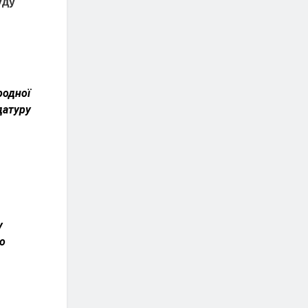
уду
родної
датуру
м
у
го