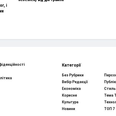
г, і
ми
фіденційності
Категорії
Без Рубрики
Персо
літика
Вибір Редакції
Публік
Економіка
Стиль
Корисне
Тема 
Культура
Технол
Новини
ТОП 7