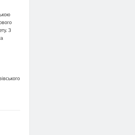
ською
кового
ту. З
та
вівського