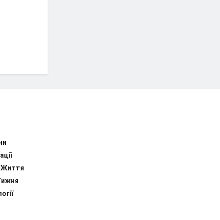
ни
ації
 Життя
Тижня
огії