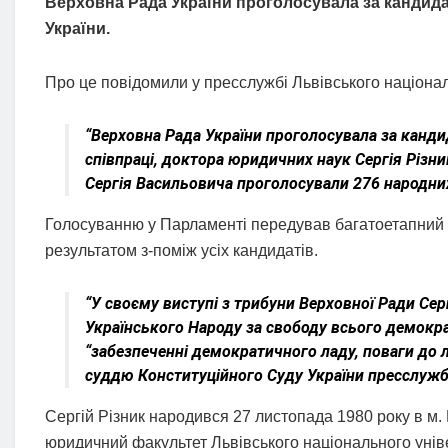
Верховна Рада України проголосувала за кандидат
України.
Про це повідомили у пресслужбі Львівського націонал
“Верховна Рада України проголосувала за канди
співпраці, доктора юридичних наук Сергія Різни
Сергія Васильовича проголосували 276 народних
Голосуванню у Парламенті передував багатоетапний к
результатом з-поміж усіх кандидатів.
“У своєму виступі з трибуни Верховної Ради Сер
Українського Народу за свободу всього демокр
“забезпеченні демократичного ладу, поваги до лю
суддю Конституційного Суду України пресслужб
Сергій Різник народився 27 листопада 1980 року в м. 
юридичний факультет Львівського національного уніве