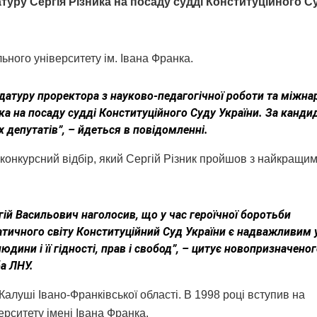
уру Сергія Різника на посаду судді Конституційного С
ьного університету ім. Івана Франка.
датуру проректора з науково-педагогічної роботи та міжна
ка на посаду судді Конституційного Суду України. За канди
 депутатів”, – йдеться в повідомленні.
онкурсний відбір, який Сергій Різник пройшов з найкращи
гій Васильович наголосив, що у час героїчної боротьби
атичного світу Конституційний Суд України є надважливим 
дини і її гідності, прав і свобод”, – цитує новопризначено
а ЛНУ.
Калуші Івано-Франківської області. В 1998 році вступив на
рситету імені Івана Франка.