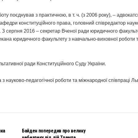
оту поєднував з практичною, в т. ч. (з 2006 року), – адвокат
 кафедри конституційного права, головний співредактор нау
. З серпня 2016 – секретар Вченої ради юридичного факульте
декана юридичного факультету з навчально-виховної роботи 
льтативної ради Конституційного Суду України.
 з науково-педагогічної роботи та міжнародної співпраці Ль
НОВИНИ
чка
Байден попередив про велику
небезпеку від дій Трампа