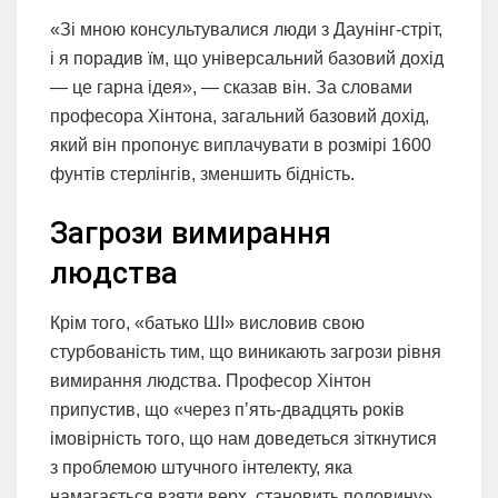
«Зі мною консультувалися люди з Даунінг-стріт,
і я порадив їм, що універсальний базовий дохід
— це гарна ідея», — сказав він. За словами
професора Хінтона, загальний базовий дохід,
який він пропонує виплачувати в розмірі 1600
фунтів стерлінгів, зменшить бідність.
Загрози вимирання
людства
Крім того, «батько ШІ» висловив свою
стурбованість тим, що виникають загрози рівня
вимирання людства. Професор Хінтон
припустив, що «через п’ять-двадцять років
імовірність того, що нам доведеться зіткнутися
з проблемою штучного інтелекту, яка
намагається взяти верх, становить половину».