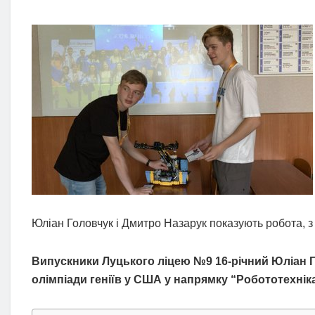
Юліан Головчук і Дмитро Назарук показують робота, з
Випускники Луцького ліцею №9 16-річний Юліан Г
олімпіади геніїв у США у напрямку “Робототехніка