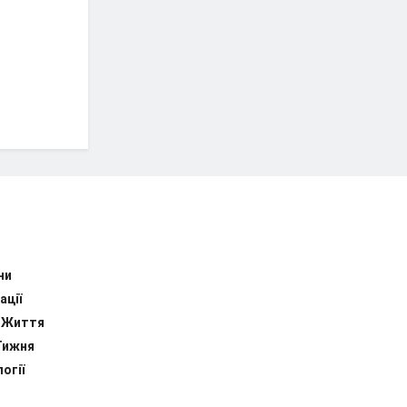
ни
ації
 Життя
Тижня
огії