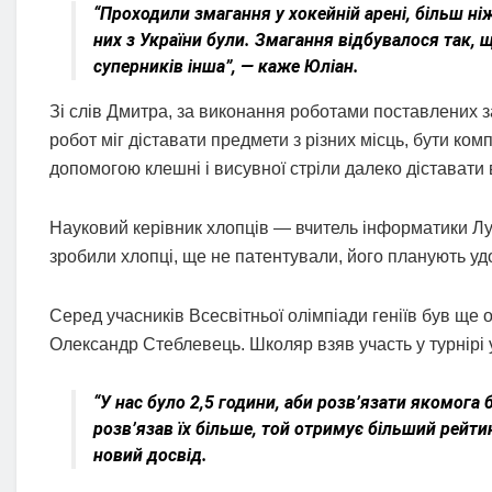
“Проходили змагання у хокейній арені, більш ніж
них з України були. Змагання відбувалося так, щ
суперників інша”, — каже Юліан.
Зі слів Дмитра, за виконання роботами поставлених 
робот міг діставати предмети з різних місць, бути ко
допомогою клешні і висувної стріли далеко діставати ве
Науковий керівник хлопців — вчитель інформатики Луц
зробили хлопці, ще не патентували, його планують уд
Серед учасників Всесвітньої олімпіади геніїв був ще
Олександр Стеблевець. Школяр взяв участь у турнірі у
“У нас було 2,5 години, аби розв’язати якомога б
розв’язав їх більше, той отримує більший рейтин
новий досвід.