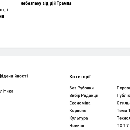
небезпеку від дій Трампа
г, і
ми
фіденційності
Категорії
Без Рубрики
Персо
літика
Вибір Редакції
Публік
Економіка
Стиль
Корисне
Тема 
Культура
Технол
Новини
ТОП 7