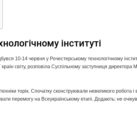
хнологічному інституті
дбувся 10-14 червня у Рочестерському технологічному інстит
 країн світу, розповіла Суспільному заступниця директора
ехніки торік. Спочатку сконструювали невеликого робота і 
ювати перемогу на Всеукраїнському етапі. Додають: не очіку