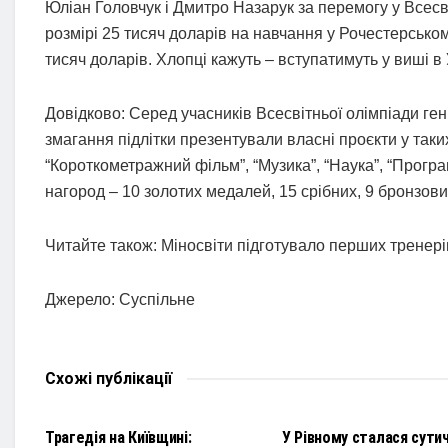
Юліан Головчук і Дмитро Назарук за перемогу у Всесв
розмірі 25 тисяч доларів на навчання у Рочестерському 
тисяч доларів. Хлопці кажуть – вступатимуть у виші в 
Довідково: Серед учасників Всесвітньої олімпіади гені
змагання підлітки презентували власні проєкти у таких
“Короткометражний фільм”, “Музика”, “Наука”, “Програ
нагород – 10 золотих медалей, 15 срібних, 9 бронзових
Читайте також: Міносвіти підготувало перших тренері
Джерело: Суспільне
Схожі
публікації
НОВИНИ
НОВИНИ
Трагедія на Київщині:
У Рівному сталася сути