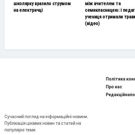
школярку вразило струмом
між вчителем та
на електричці
семикласницею: і педаго
учениця отримали трав
(відео)
Політика кон
Про нас
Редакційнапо
Сучасний погляд на інформаційні новини.
Публікація цікавих новин та статей на
популярні теми.