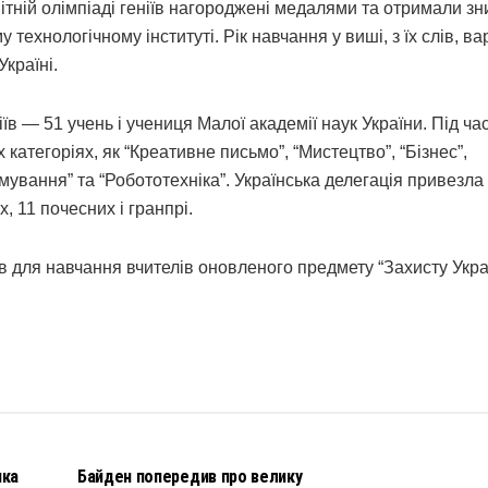
ітній олімпіаді геніїв нагороджені медалями та отримали зн
технологічному інституті. Рік навчання у виші, з їх слів, ва
Україні.
їв — 51 учень і учениця Малої академії наук України. Під ча
 категоріях, як “Креативне письмо”, “Мистецтво”, “Бізнес”,
мування” та “Робототехніка”. Українська делегація привезла
, 11 почесних і гранпрі.
в для навчання вчителів оновленого предмету “Захисту Укра
НОВИНИ
чка
Байден попередив про велику