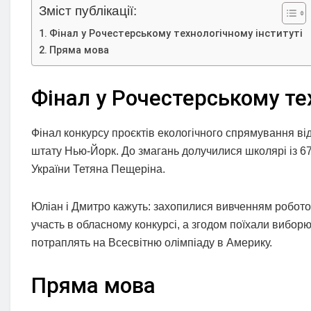
Зміст публікації:
Фінал у Рочестерському технологічному інституті
Пряма мова
Фінал у Рочестерському те
Фінал конкурсу проєктів екологічного спрямування ві
штату Нью-Йорк. До змагань долучилися школярі із 67
України Тетяна Пещеріна.
Юліан і Дмитро кажуть: захопилися вивченням роботот
участь в обласному конкурсі, а згодом поїхали вибор
потраплять на Всесвітню олімпіаду в Америку.
Пряма мова