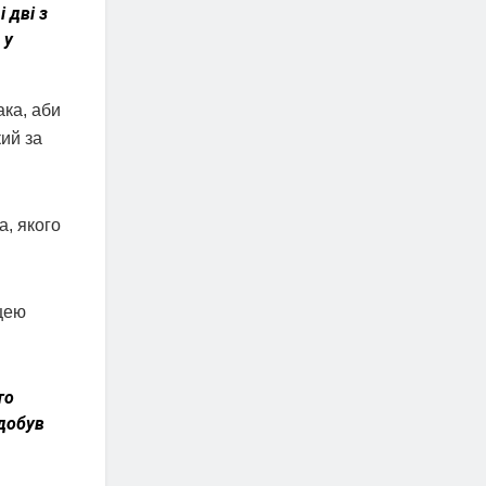
 дві з
 у
ака, аби
кий за
а, якого
іцею
то
здобув