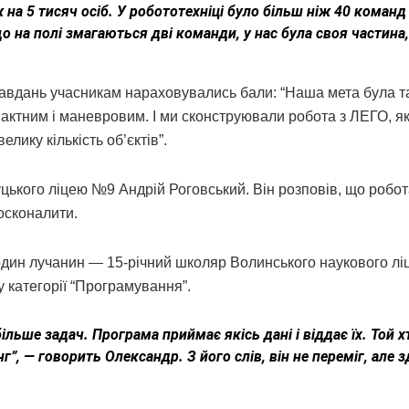
 на 5 тисяч осіб. У робототехніці було більш ніж 40 команд і
о на полі змагаються дві команди, у нас була своя частина,
завдань учасникам нараховувались бали: “Наша мета була т
мпактним і маневровим. І ми сконструювали робота з ЛЕГО, я
лику кількість об’єктів”.
ького ліцею №9 Андрій Роговський. Він розповів, що робот
осконалити.
 один лучанин — 15-річний школяр Волинського наукового л
 категорії “Програмування”.
ільше задач. Програма приймає якісь дані і віддає їх. Той х
г”, — говорить Олександр. З його слів, він не переміг, але 