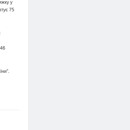
ижку у
ртує 75
с
 46
їни”.