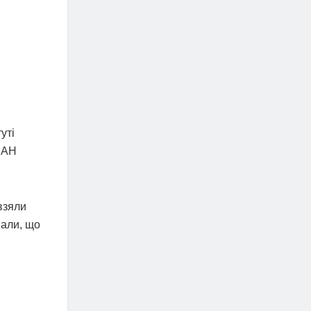
уті
 МАН
взяли
вали, що