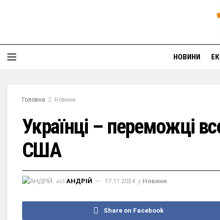
НОВИНИ
ЕК
Головна
Новини
Українці – переможці все
США
від
АНДРІЙ
17.11.2024
у
Новини
Share on Facebook