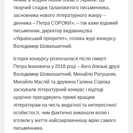
творчий спадок талановитого письменника,
засновника нового літературного жанру –
денника – Петра СОРОКИ», – так каже відомий
письменник, директор видавництва
«Український пріоритет», голова журі конкурсу
Володимир Шовкошитний.
Історія конкурсу розпочалася після смерті
Петра Івановича у 2018 році – його близькі друзі
Володимир Шовкошитний, Михайло Ратушняк,
Михайло Маслій та дружина Галина Сорока
заснували літературний конкурс і відтоді
щорічно присуджують премії кращим
літераторам на честь видатної та непересічної
особистості, чим фактично виконали волю і
втілили у життя найсокровеннішу мрію самого
письменника.