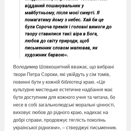
відданий пошанувальник у
майбутньому, після моєї смерті. Я
помагатиму йому з небес. Хай би це
була Сороча премія і головні вимоги до
твору ставилися такі: віра в Бога,
любов до світу природи, щоб
письменник словом малював, як
художник барвою».
Володимир Шовкошитний вважає, що вибрані
твори Петра Сороки, які увійдуть у сім томів,
повинні бути у кожній бібліотеці краю. «Це
культурне мистецьке естетичне надбання має
бути доступним для кожного учня та читача, бо
несе в собі загальнолюдські моральні цінності,
виховує любов до рідного краю, надихає на
добрі справи, продовжує тяглість поколінь
української ріднизни», – стверджує письменник.