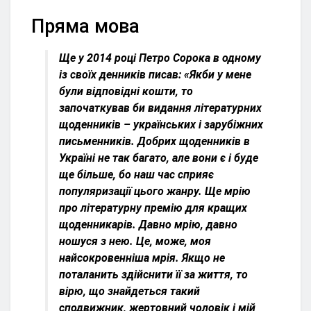
Пряма мова
Ще у 2014 році Петро Сорока в одному
із своїх денників писав: «Якби у мене
були відповідні кошти, то
започаткував би видання літературних
щоденників – українських і зарубіжних
письменників. Добрих щоденників в
Україні не так багато, але вони є і буде
ще більше, бо наш час сприяє
популяризації цього жанру. Ще мрію
про літературну премію для кращих
щоденникарів. Давно мрію, давно
ношуся з нею. Це, може, моя
найсокровенніша мрія. Якщо не
поталанить здійснити її за життя, то
вірю, що знайдеться такий
сподвижник, жертовний чоловік і мій