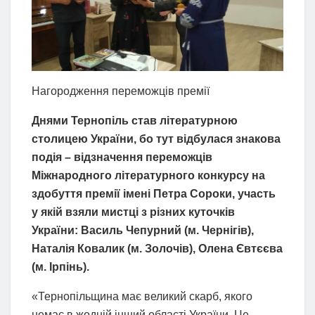
Нагородження переможців премії
Днями Тернопіль став літературною
столицею України, бо тут відбулася знакова
подія – відзначення переможців
Міжнародного літературного конкурсу на
здобуття премії імені Петра Сороки, участь
у якій взяли мистці з різних куточків
України: Василь Чепурний (м. Чернігів),
Наталія Ковалик (м. Золочів), Олена Євтєєва
(м. Ірпінь).
«Тернопільщина має великий скарб, якого
немає в жодній інший області України. Це