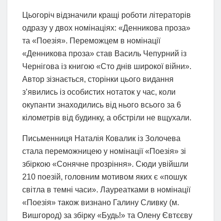
Цьогоріч відзначили кращі роботи літераторів
одразу у двох номінаціях: «Денникова проза»
та «Поезія». Переможцем в номінації
«Денникова проза» став Василь Чепурний із
Чернігова із книгою «Сто днів широкої війни».
Автор зізнається, сторінки цього видання
з’явились із особистих нотаток у час, коли
окупанти знаходились від нього всього за 6
кілометрів від будинку, а обстріли не вщухали.
Письменниця Наталія Ковалик із Золочева
стала переможницею у номінації «Поезія» зі
збіркою «Сонячне прозріння». Сюди увійшли
210 поезій, головним мотивом яких є «пошук
світла в темні часи». Лауреатками в номінації
«Поезія» також визнано Галину Сливку (м.
Вишгород) за збірку «Будь!» та Олену Євтєєву