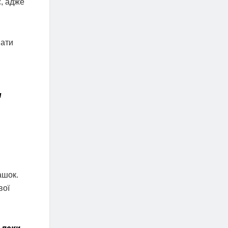
є, адже
вати
м
ашок.
вої