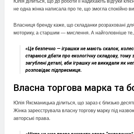
Юлія ділиться, що до роботи її надихають відгуки клі
не одна жінка написала про те, що змогла спокійно ви
Власниця бренду каже, що складанки розраховані для 
моторику, а старшим — мислення. А найголовніше те,
«Це безпечно — іграшки не мають скалок, колесо
стараюся дбати про екологічну складову, тому 
загублені деталі, аби іграшку не викидали як н
розповідає підприємиця.
Власна торгова марка та б
Юлія Яксманицька ділиться, що зараз є близько десяти 
Жінка зареєструвала власну торгову марку під назво
авторські права.