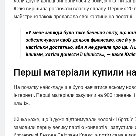
Коли другій доньці виповнилося 2 роки, жінка і їй зап
Юлія вирішила розпочати власну справу. Перших 20 в
майстриня також продавала свої картини на полотні.
«У мене завжди було таке бачення світу, що коли
забезпечувати своїх доньок фінансово, але й у 
настільки достатньо, аби я не думала про це. А 
іншими, хотіла донести її цінність», — каже Юлія
Перші матеріали купили на
На початку найскладніше було навчатися всьому ново
інтернеті. Перші матеріали закупили на 900 гривень, і
платіж.
Жінка каже, що її дуже підтримували чоловік і брат. У 
замовили першу велику партію конвертів і запустили 
блогерки зі Львова Світлани Кравс, а потім сама вив