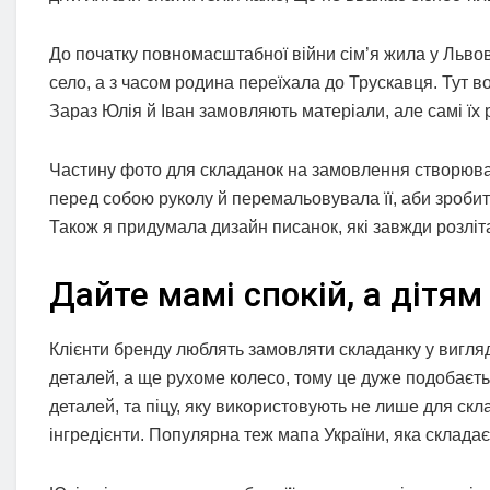
До початку повномасштабної війни сім’я жила у Львов
село, а з часом родина переїхала до Трускавця. Тут 
Зараз Юлія й Іван замовляють матеріали, але самі їх 
Частину фото для складанок на замовлення створювал
перед собою руколу й перемальовувала її, аби зробити
Також я придумала дизайн писанок, які завжди розліт
Дайте мамі спокій, а дітя
Клієнти бренду люблять замовляти складанку у вигляд
деталей, а ще рухоме колесо, тому це дуже подобаєть
деталей, та піцу, яку використовують не лише для ск
інгредієнти. Популярна теж мапа України, яка складає