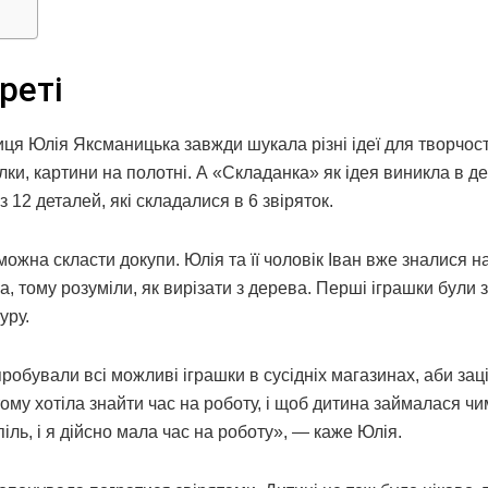
реті
ниця Юлія Яксманицька завжди шукала різні ідеї для творчост
, картини на полотні. А «Складанка» як ідея виникла в дек
з 12 деталей, які складалися в 6 звіряток.
можна скласти докупи. Юлія та її чоловік Іван вже зналися на
а, тому розуміли, як вирізати з дерева. Перші іграшки були 
уру.
пробували всі можливі іграшки в сусідніх магазинах, аби зац
ому хотіла знайти час на роботу, і щоб дитина займалася ч
піль, і я дійсно мала час на роботу», — каже Юлія.