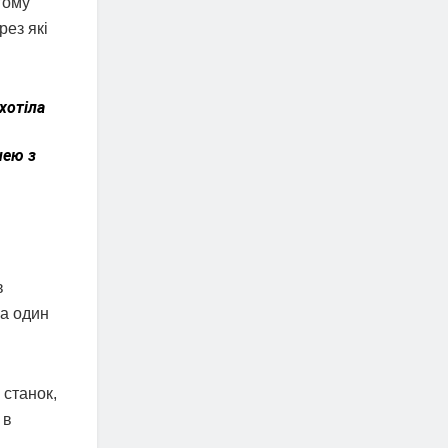
тому
рез які
хотіла
нею з
в
за один
 станок,
 в