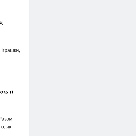
і,
 іграшки,
ють ті
 Разом
о, як