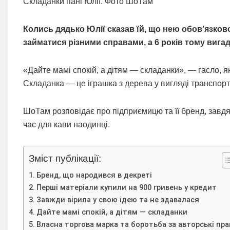
Складанки пані Юлії. Фото ШоТам
Колись дядько Юлії сказав їй, що нею обов’язков
займатися різними справами, а 6 років тому вига
«Дайте мамі спокій, а дітям — складанки», — гасло, 
Складанка — це іграшка з дерева у вигляді транспорту,
ШоТам розповідає про підприємицю та її бренд, завдя
час для кави наодинці.
Зміст публікації:
Бренд, що народився в декреті
Перші матеріали купили на 900 гривень у кредит
Завжди вірила у свою ідею та не здавалася
Дайте мамі спокій, а дітям — складанки
Власна торгова марка та боротьба за авторські пра