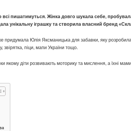
о всі пишатимуться. Жінка довго шукала себе, пробувал
дала унікальну іграшку та створила власний бренд «Скл
яке придумала Юлія Яксманицька для забавки, яку розробила
 звірятка, піци, мапи України тощо.
ки якому діти розвивають моторику та мислення, а їхні мам
ва