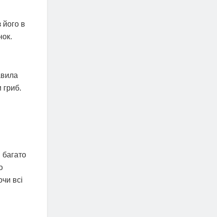
 його в
нок.
авила
 гриб.
 багато
о
ючи всі