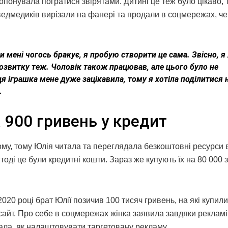
ропонувала погратися звірятами. Дитині це теж було цікаво, 
едмедиків вирізали на фанері та продали в соцмережах, че
 мені чогось бракує, я пробую створити це сама. Звісно, я 
розвитку теж. Чоловік також працював, але цього було не
ця іграшка мене дуже зацікавила, тому я хотіла поділитися 
.
 900 гривень у кредит
му, тому Юлія читала та переглядала безкоштовні ресурси 
 тоді це були кредитні кошти. Зараз же купують їх на 80 000 
2020 році брат Юлії позичив 100 тисяч гривень, на які купили
сайт. Про себе в соцмережах жінка заявила завдяки рекламі
чала, як налаштовувати таргетовану рекламу.