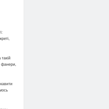
і:
реті,
 такій
з фанери,
ікавити
имось