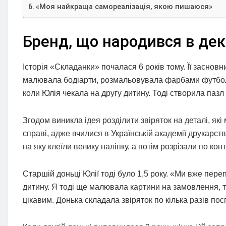
«Моя найкраща самореалізація, якою пишаюся»
Бренд, що народився в дек
Історія «Складанки» почалася 6 років тому. Її заснов
малювала бодіарти, розмальовувала фарбами футболки
коли Юлія чекала на другу дитину. Тоді створила пазл 
Згодом виникла ідея розділити звіряток на деталі, які 
справі, адже вчилися в Українській академії друкарств
на яку клеїли велику наліпку, а потім розрізали по конт
Старшій доньці Юлії тоді було 1,5 року. «Ми вже пере
дитину. Я тоді ще малювала картини на замовлення, т
цікавим. Донька складала звіряток по кілька разів пос