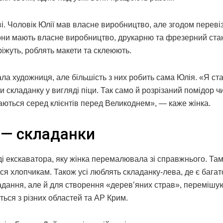
і. Чоловік Юлії мав власне виробництво, але згодом перевіз
вони мають власне виробництво, друкарню та фрезерний ста
ріжуть, роблять макети та склеюють.
а художниця, але більшість з них робить сама Юлія. «Я ст
 складанку у вигляді піци. Так само й розрізаний помідор чи
аються серед клієнтів перед Великоднем», — каже жінка.
м — складанки
і екскаватора, яку жінка перемалювала зі справжнього. Там
ся хлопчикам. Також усі люблять складанку-лева, де є багат
ладання, але й для створення «дерев’яних страв», перемішу
ться з різних областей та АР Крим.