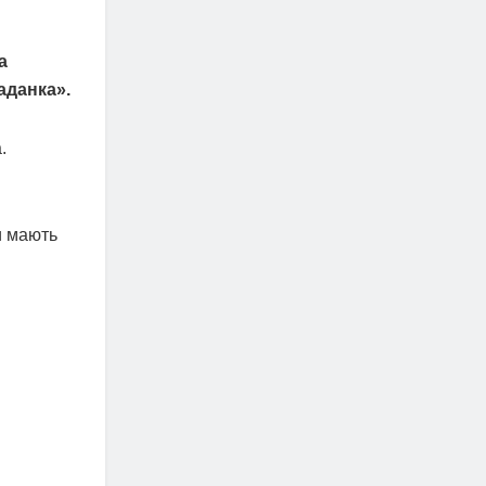
а
аданка».
.
и мають