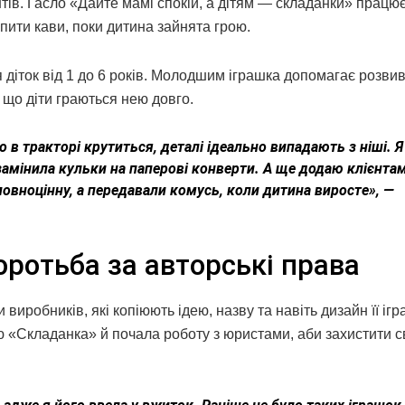
єнтів. Гасло «Дайте мамі спокій, а дітям — складанки» працю
пити кави, поки дитина зайнята грою.
діток від 1 до 6 років. Молодшим іграшка допомагає розви
 що діти граються нею довго.
 в тракторі крутиться, деталі ідеально випадають з ніші. Я
замінила кульки на паперові конверти. А ще додаю клієнта
еповноцінну, а передавали комусь, коли дитина виросте», —
оротьба за авторські права
виробників, які копіюють ідею, назву та навіть дизайн її ігр
ю «Складанка» й почала роботу з юристами, аби захистити с