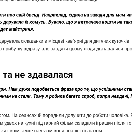
вити про свій бренд. Наприклад, їздила на заходи для мам чи
ь дарувала їх комусь. Бувало, що я витрачала кошти на такс
відає майстриня.
дарувала складанки в місцеві кав’ярні для дитячих куточків,
ло прибутку відразу, але завдяки цьому люди дізнавалися про
 та не здавалася
тури. Нам дуже подобається фраза про те, що успішними ста
ними не стали. Тому я робила багато спроб, попри невдачі, і
.
гом. На сеансах їй порадили долучити до роботи чоловіка.
м удвох на кухні під гарний фільм складали іграшки після тог
льки своїм, адже над усім вони працюють разом.