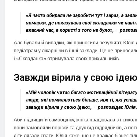
«Я часто обирала не заробити тут і зараз, а зая
ярмарки, де показувала свої складанки чи навіт
власний час, а користі з того не було», — розпо
Але бували й випадки, які приносили результат. Юлія 
педіатрам у лікарні чи в інші заклади. Це не приноси
і «Складанка» отримувала своїх прихильників.
Завжди вірила у свою ідею
«Мій чоловік читає багато мотиваційної літера
люди, які помиляються більше, ніж ті, які успіш
завжди вірила у свою ідею», — розповідає Юлія
Аби підвищити самооцінку, жінка працювала з психоло
вони замовляли порізки та друк від підрядників, а поті
діти лягали спати. Юлія каже, що не вважає бізнес ті