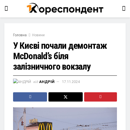
Головна
Новини
У Києві почали демонтаж
McDonald’s біля
залізничного вокзалу
від
АНДРІЙ
17.11.2024