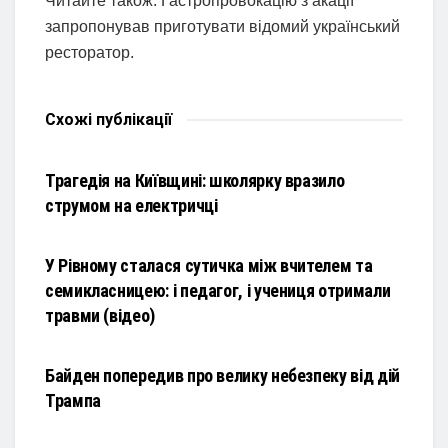
Читайте також: Гастропровокацію з акації
запропонував приготувати відомий український
ресторатор.
Схожі
публікації
НОВИНИ
Трагедія на Київщині: школярку вразило
струмом на електричці
НОВИНИ
У Рівному сталася сутичка між вчителем та
семикласницею: і педагог, і учениця отримали
травми (відео)
НОВИНИ
Байден попередив про велику небезпеку від дій
Трампа