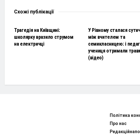
Схожі
публікації
НОВИНИ
НОВИНИ
Трагедія на Київщині:
У Рівному сталася сути
школярку вразило струмом
між вчителем та
на електричці
семикласницею: і педаго
учениця отримали трав
(відео)
Політика кон
Про нас
Редакційнапо