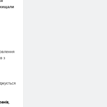
зі
захищали
новлення
в з
рджується
ранів,