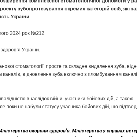
розширення комплексної стоматологічної допомоги у ра
проекту зубопротезування окремих категорій осіб, які 
ість України.
того 2024 рок №212.
здоров’я України.
анової стоматології: просте та складне видалення зуба, від
ям каналів, відновлення зуба включно з пломбуванням каналі
валідністю внаслідок війни, учасники бойових дій, а також
але поки не набули статусу учасника бойових дій, що підтве
Міністерства охорони здоровʼя, Міністерства у справах вете