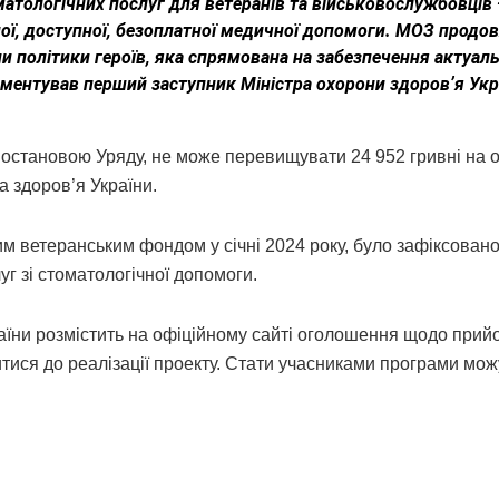
матологічних послуг для ветеранів та військовослужбовців 
ної, доступної, безоплатної медичної допомоги. МОЗ продо
політики героїв, яка спрямована на забезпечення актуал
оментував перший заступник Міністра охорони здоровʼя Укр
 постановою Уряду, не може перевищувати 24 952 гривні на 
 здоров’я України.
м ветеранським фондом у січні 2024 року, було зафіксовано
 зі стоматологічної допомоги.
їни розмістить на офіційному сайті оголошення щодо прий
итися до реалізації проекту. Стати учасниками програми мож