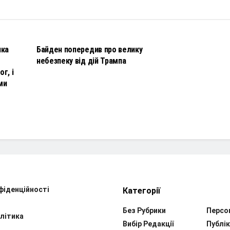
НОВИНИ
чка
Байден попередив про велику
небезпеку від дій Трампа
г, і
ми
фіденційності
Категорії
Без Рубрики
Персо
літика
Вибір Редакції
Публік