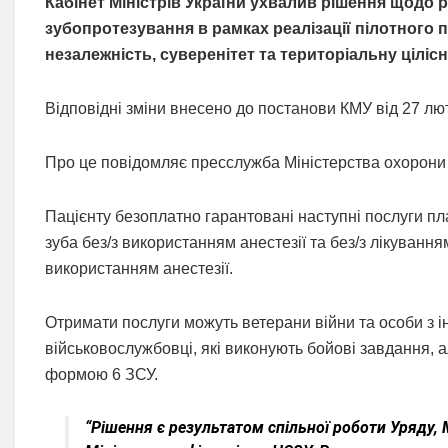
Кабінет Міністрів України ухвалив рішення щодо 
зубопротезування в рамках реалізації пілотного 
незалежність, суверенітет та територіальну цілісн
Відповідні зміни внесено до постанови КМУ від 27 лю
Про це повідомляє пресслужба Міністерства охорони 
Пацієнту безоплатно гарантовані наступні послуги пл
зуба без/з використанням анестезії та без/з лікуванн
використанням анестезії.
Отримати послуги можуть ветерани війни та особи з ін
військовослужбовці, які виконують бойові завдання, 
формою 6 ЗСУ.
“Рішення є результатом спільної роботи Уряду, 