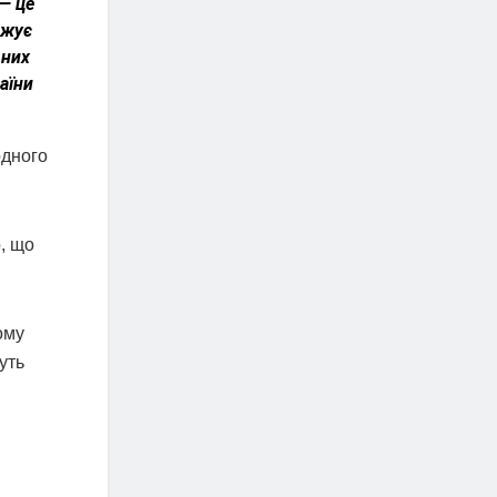
— це
вжує
ьних
аїни
одного
, що
ому
уть