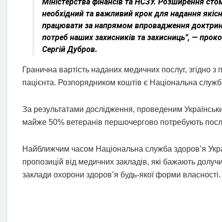
Міністерства фінансів та НСЗУ. Розширення сто
необхідний та важливий крок для надання якіс
працювати за напрямом впровадження доктрини 
потреб наших захисників та захисниць”, — прок
Сергій Дубров.
Гранична вартість наданих медичних послуг, згідно з
пацієнта. Розпорядником коштів є Національна служба
За результатами дослідження, проведеним Українськи
майже 50% ветеранів першочергово потребують послуг
Найближчим часом Національна служба здоров’я Укра
пропозицій від медичних закладів, які бажають долуч
заклади охорони здоров’я будь-якої форми власності.