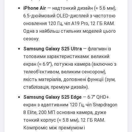
iPhone Air
— надтонкий дизайн (≈ 5.6 мм),
6.5-дюймовий OLED-дисплей з частотою
оновлення 120 Гц, чіп A19 Pro, 12 ГБ RAM.
Одна з найбільш стильних моделей цього
сезону.
Samsung Galaxy S25 Ultra
— флагман із
топовими характеристиками: великий
екран (≈ 6.9″), потужна камера (включно з
телеоб’єктивом, великим сенсором),
якість матеріалів, доповнені функції (зум,
стабілізація, преміум-дизайн).
Samsung Galaxy S25 Edge
— 6.7″ QHD+
екран з адаптивним 120 Гц, чіп Snapdragon
8 Elite, 200 МП основна камера, дуже
тонкий корпус (≈ 5.8 мм), 12 ГБ RAM.
Компроміс між преміумом і