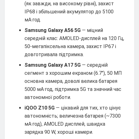
(як завжди, на високому рівні), захист
IP68 і збільшений акумулятор до 5100
мА·год.
Samsung Galaxy A56 5G
— міцний
середній клас: AMOLED-дисплей на 120 Гц,
50-мегапіксельна камера, захист IP67 і
довготривала підтримка.
Samsung Galaxy A17 5G
— середній
сегмент з хорошим екраном (6.7″), 50 МП
основна камера, доволі велика батарея
5000 мА·год, підтримка 5G та значний час
автономної роботи.
iQOO Z10 5G
— цікавий для тих, хто цінує
автономність; величезна батарея (~7300
мА·год), AMOLED дисплей, швидка
зарядка 90 W, хороші камери.