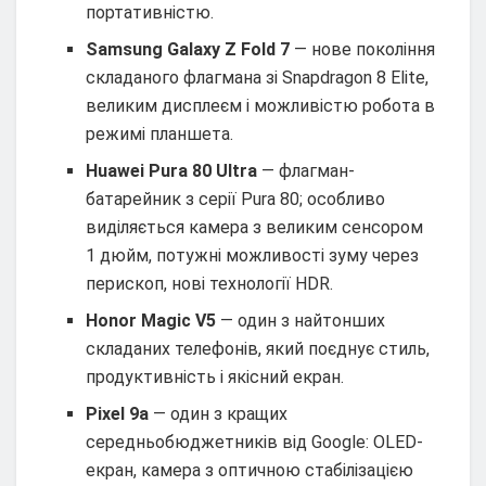
портативністю.
Samsung Galaxy Z Fold 7
— нове покоління
складаного флагмана зі Snapdragon 8 Elite,
великим дисплеєм і можливістю робота в
режимі планшета.
Huawei Pura 80 Ultra
— флагман-
батарейник з серії Pura 80; особливо
виділяється камера з великим сенсором
1 дюйм, потужні можливості зуму через
перископ, нові технології HDR.
Honor Magic V5
— один з найтонших
складаних телефонів, який поєднує стиль,
продуктивність і якісний екран.
Pixel 9a
— один з кращих
середньобюджетників від Google: OLED-
екран, камера з оптичною стабілізацією