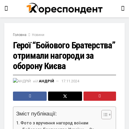
Головна
Новини
Герої “Бойового Братерства”
отримали нагороди за
оборону Києва
від
АНДРІЙ
17.11.2024
Зміст публікації:
Фото з вручення нагород воїнам