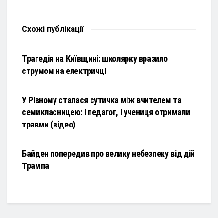
Схожі
публікації
НОВИНИ
Трагедія на Київщині: школярку вразило
струмом на електричці
НОВИНИ
У Рівному сталася сутичка між вчителем та
семикласницею: і педагог, і учениця отримали
травми (відео)
НОВИНИ
Байден попередив про велику небезпеку від дій
Трампа