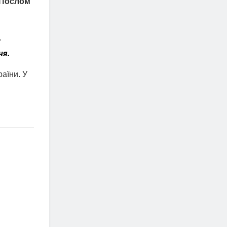
 Послом
у
ня.
аїни. У