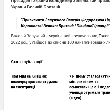
Президент України Володимир Зеленський призн
України Великій Британії.
“Призначити Залужного Валерія Федоровича Н
Королівстві Великої Британії і Північної Ірланді
Валерій Залужний – український воєначальник, Голов
2022 році уУвійшов до списків 100 найвпливовіших л
Схожі
публікації
НОВИНИ
НОВИНИ
Трагедія на Київщині:
У Рівному сталася сути
школярку вразило струмом
між вчителем та
на електричці
семикласницею: і педаго
учениця отримали трав
(відео)