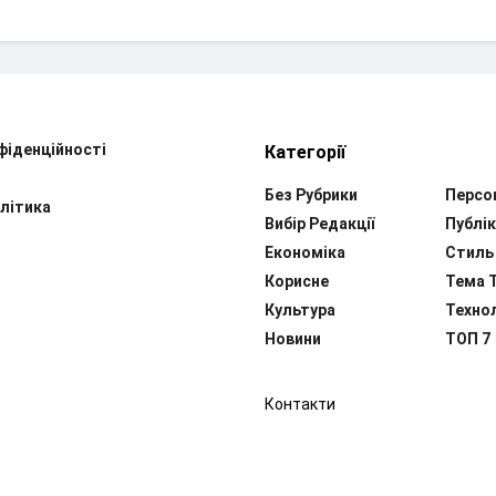
фіденційності
Категорії
Без Рубрики
Персо
літика
Вибір Редакції
Публік
Економіка
Стиль
Корисне
Тема 
Культура
Технол
Новини
ТОП 7
Контакти