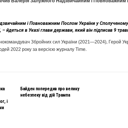
ачив Валерія Залужного Надзвичайним і Повноважним
адзвичайним і Повноважним Послом України у Сполученом
ї”, – йдеться в Указі глави держави, який він підписав 9 трав
нокомандувач Збройних сил України (2021—2024), Герой Укр
юдей 2022 року за версією журналу Time.
НОВИНИ
чка
Байден попередив про велику
небезпеку від дій Трампа
г, і
ми