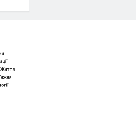
ни
ації
 Життя
Тижня
огії