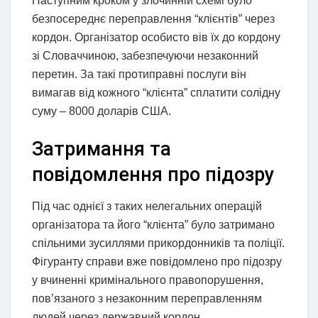
Наступним кроком у злочинній схемі було
безпосереднє переправлення “клієнтів” через
кордон. Організатор особисто вів їх до кордону
зі Словаччиною, забезпечуючи незаконний
перетин. За такі протиправні послуги він
вимагав від кожного “клієнта” сплатити солідну
суму – 8000 доларів США.
Затримання та
повідомлення про підозру
Під час однієї з таких нелегальних операцій
організатора та його “клієнта” було затримано
спільними зусиллями прикордонників та поліції.
Фігуранту справи вже повідомлено про підозру
у вчиненні кримінального правопорушення,
пов’язаного з незаконним переправленням
людей через державний кордон.