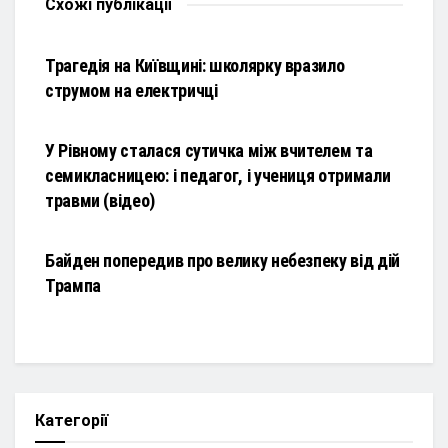
Схожі
публікації
НОВИНИ
Трагедія на Київщині: школярку вразило
струмом на електричці
НОВИНИ
У Рівному сталася сутичка між вчителем та
семикласницею: і педагог, і учениця отримали
травми (відео)
НОВИНИ
Байден попередив про велику небезпеку від дій
Трампа
Категорії