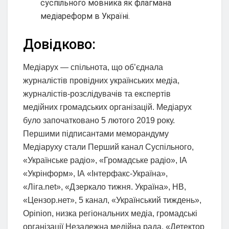
суспільного мовника як флагмана
медіареформ в Україні.
Довідково:
Медіарух ― спільнота, що об’єднала
журналістів провідних українських медіа,
журналістів-розслідувачів та експертів
медійних громадських організацій. Медіарух
було започатковано 5 лютого 2019 року.
Першими підписантами меморандуму
Медіаруху стали Перший канал Суспільного,
«Українське радіо», «Громадське радіо», ІА
«Укрінформ», ІА «Інтерфакс-Україна»,
«Ліга.net», «Дзеркало тижня. Україна», НВ,
«Цензор.нет», 5 канал, «Український тиждень»,
Opinion, низка регіональних медіа, громадські
організації Незалежна медійна рада, «Детектор