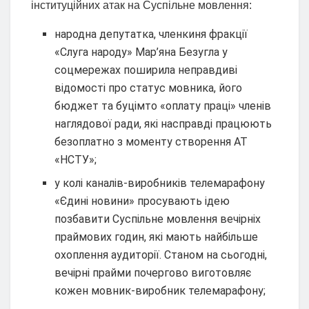
інституційних атак на Суспільне мовлення:
народна депутатка, членкиня фракції
«Слуга народу» Мар’яна Безугла у
соцмережах поширила неправдиві
відомості про статус мовника, його
бюджет та буцімто «оплату праці» членів
наглядової ради, які насправді працюють
безоплатно з моменту створення АТ
«НСТУ»;
у колі каналів-виробників телемарафону
«Єдині новини» просувають ідею
позбавити Суспільне мовлення вечірніх
праймових годин, які мають найбільше
охоплення аудиторії. Станом на сьогодні,
вечірні прайми почергово виготовляє
кожен мовник-виробник телемарафону;