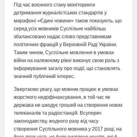
Під час воєнного стану моніторинги
дотримання журналістських стандартів у
марафоні «Єдині новини» також показують, що
серед усіх мовників Суспільне найбільш
збалансовано надає слово представникам
політичних фракцій у Верховній Раді України.
Таким чином, Суспільне мовлення в умовах
війни на належному рівні виконує свою роль з
інформування загалу про події, що становлять
значний публічний інтерес.
Звертаємо увагу, що мовник працює в умовах
жорсткого недофінансування, в той час як
держава не шкодує грошей на створення нових
телеканалів та радіостанцій. Всупереч
законодавству, жодного разу від часу
створення Суспільного мовника у 2017 році, на
його діяльність не було виділено коштів, які б