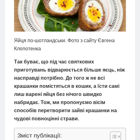
Яйця по-шотландськи. Фото з сайту Євгена
Клопотенка
Так буває, що під час святкових
приготувань відварюється більше яєць, ніж
насправді потрібно. До того ж не всі
крашанки помістяться в кошик, а їсти самі
лиш варені яйця без нічого швидко
набридає. Тож, ми пропонуємо вісім
способів перетворити зайві крашанки на
чудові повноцінні страви.
Зміст публікації: