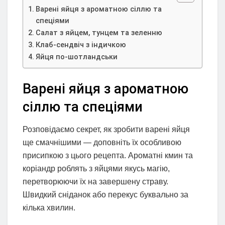
Варені яйця з ароматною сіллю та
спеціями
Салат з яйцем, тунцем та зеленню
Клаб-сендвіч з індичкою
Яйця по-шотландськи
Варені яйця з ароматною
сіллю та спеціями
Розповідаємо секрет, як зробити варені яйця
ще смачнішими — доповніть їх особливою
присипкою з цього рецепта. Ароматні кмин та
коріандр роблять з яйцями якусь магію,
перетворюючи їх на завершену страву.
Швидкий сніданок або перекус буквально за
кілька хвилин.