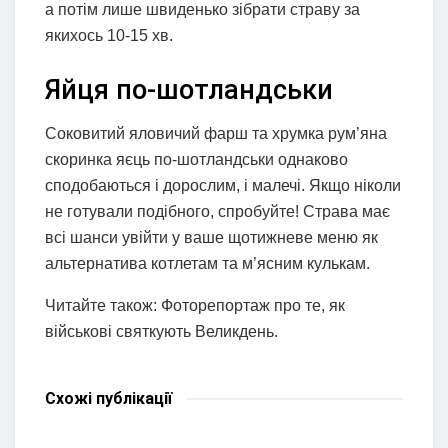
а потім лише швиденько зібрати страву за
якихось 10-15 хв.
Яйця по-шотландськи
Соковитий яловичий фарш та хрумка рум’яна
скоринка яєць по-шотландськи однаково
сподобаються і дорослим, і малечі. Якщо ніколи
не готували подібного, спробуйте! Страва має
всі шанси увійти у ваше щотижневе меню як
альтернатива котлетам та м’ясним кулькам.
Читайте також: Фоторепортаж про те, як
військові святкують Великдень.
Схожі
публікації
НОВИНИ