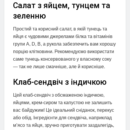
Салат з яйцем, тунцем та
зеленню
Простий та корисний салат, в якій тунець та
яйця є чудовими джерелами білка та вітамінів
групи A, D, В, а рукола забезпечить вам хорошу
порцію клітковини. Рекомендуємо використати
саме тунець консервованого у власному соку
— так не лише смачніше, але й корисніше.
Клаб-сендвіч з індичкою
Цей клаб-сендвіч з обсмаженою індичкою,
яйцями, крем-сиром та капустою не залишить
вас байдужим! Це ідеальний сніданок, перекус
або обід. Інгредієнти для сендвіча, наприклад
м’ясо та яйця, зручно приготувати заздалегідь,