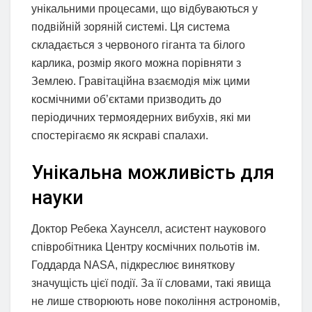
унікальними процесами, що відбуваються у
подвійній зоряній системі. Ця система
складається з червоного гіганта та білого
карлика, розмір якого можна порівняти з
Землею. Гравітаційна взаємодія між цими
космічними об’єктами призводить до
періодичних термоядерних вибухів, які ми
спостерігаємо як яскраві спалахи.
Унікальна можливість для
науки
Доктор Ребека Хаунселл, асистент наукового
співробітника Центру космічних польотів ім.
Годдарда NASA, підкреслює виняткову
значущість цієї події. За її словами, такі явища
не лише створюють нове покоління астрономів,