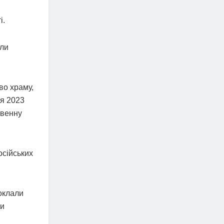
і.
или
во храму,
ня 2023
твенну
осійських
поклали
ли