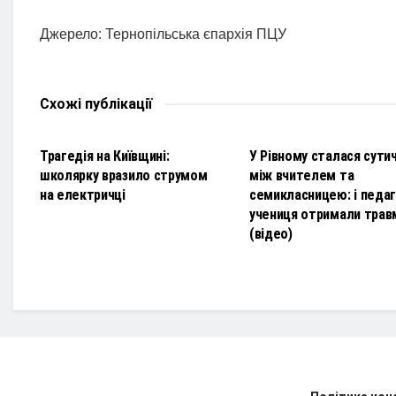
Джерело: Тернопільська єпархія ПЦУ
Схожі
публікації
НОВИНИ
НОВИНИ
Трагедія на Київщині:
У Рівному сталася сути
школярку вразило струмом
між вчителем та
на електричці
семикласницею: і педаго
учениця отримали трав
(відео)