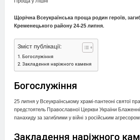
Проща у Лішні
Щорічна Всеукраїнська проща родин героїв, загибл
Кременецького району 24-25 липня.
Зміст публікації:
Богослужіння
Закладення наріжного каменя
Богослужіння
25 липня у Всеукраїнському храмі-пантеоні святої пр
предстоятель Православної Церкви України Блаженній
панахиду за загиблими у війні з російським агресором
Закладення наріжного ка