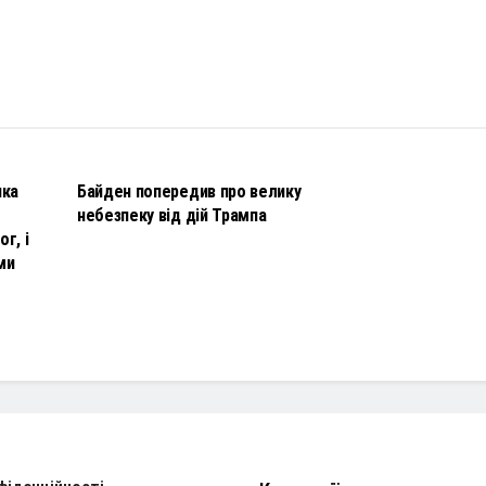
НОВИНИ
чка
Байден попередив про велику
небезпеку від дій Трампа
г, і
ми