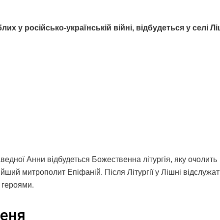
их у російсько-українській війні, відбудеться у селі Л
аведної Анни відбудеться Божественна літургія, яку очолить
ший митрополит Епіфаній. Після Літургії у Лішні відслужат
 героями.
меня