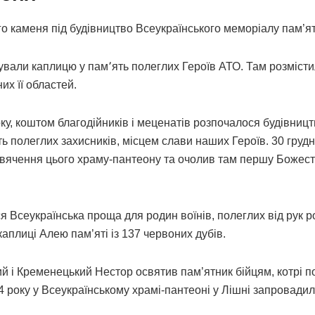
о каменя під будівництво Всеукраїнського меморіалу пам’ят
дували каплицю у пам՚ять полеглих Героїв АТО. Там розміст
их її областей.
ку, коштом благодійників і меценатів розпочалося будівницт
ь полеглих захисників, місцем слави наших Героїв. 30 груд
вячення цього храму-пантеону та очолив там першу Божес
ся Всеукраїнська проща для родин воїнів, полеглих від рук р
каплиці Алею пам’яті із 137 червоних дубів.
ий і Кременецький Нестор освятив пам’ятник бійцям, котрі 
24 року у Всеукраїнському храмі-пантеоні у Лішні запровади