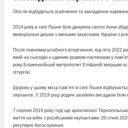
Опісля відбудеться освячення та закладення наріжног
2014 року в селі Лішня біля джерела святої Анни збу
меморіальні дошки з іменами захисників України з різн
Після повномасштабного вторгнення, від літа 2022 ро
який на сьогодні є єдиним храмом-пантеоном у пам՚ят
року Блаженнійший митрополит Епіфаній звершив ос
літургію.
Щороку у цьому місці пам՚яті в селі Лішня відбуваєть
окупантів. У 2019 році родичі загиблих висадили біля 
7 серпня 2019 року тоді ще архієпископ Тернопільськ
життя на війні з російськими окупантами. 20 січня 20
регулярні богослужіння.