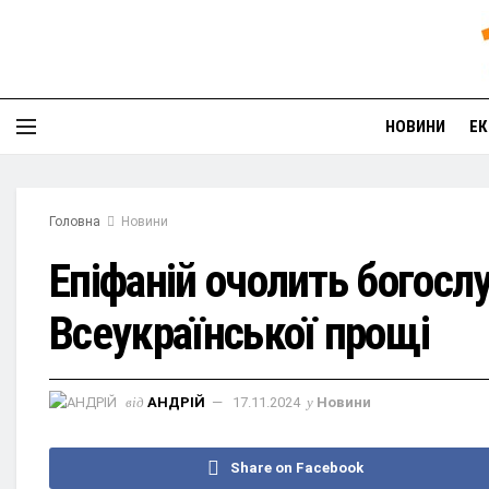
НОВИНИ
ЕК
Головна
Новини
Епіфаній очолить богослу
Всеукраїнської прощі
від
АНДРІЙ
17.11.2024
у
Новини
Share on Facebook