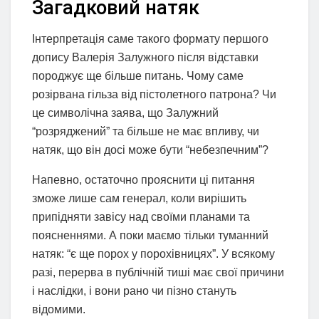
Загадковий натяк
Інтерпретація саме такого формату першого
допису Валерія Залужного після відставки
породжує ще більше питань. Чому саме
розірвана гільза від пістолетного патрона? Чи
це символічна заява, що Залужний
“розряджений” та більше не має впливу, чи
натяк, що він досі може бути “небезпечним”?
Напевно, остаточно прояснити ці питання
зможе лише сам генерал, коли вирішить
припідняти завісу над своїми планами та
поясненнями. А поки маємо тільки туманний
натяк: “є ще порох у порохівницях”. У всякому
разі, перерва в публічній тиші має свої причини
і наслідки, і вони рано чи пізно стануть
відомими.