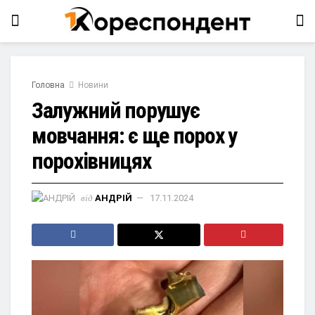
Головна
Новини
Залужний порушує
мовчання: є ще порох у
порохівницях
від
АНДРІЙ
17.11.2024