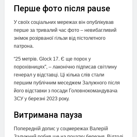
Перше фото після pause
У своїх соціальних мережах він опублікував
перше за тривалий час фото – невибагливий
знімок розірваної гільзи від пістолетного
патрона.
“25 метрів. Glock 17. Є ще порох у
порохівницях”, – лаконічно підписав світлину
генерал у відставці. Ці кілька слів стали
першим публічним меседжем Залужного після
його відставки з посади Головнокомандувача
ЗСУ у березні 2023 року.
Витримана пауза
Попередній допис у соцмережах Валерій
Залужний робив ще на початку березня. Відтоді