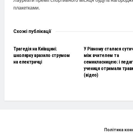
Лауреати премії спортивного місяця будуть нагород
плакетками.
Схожі
публікації
НОВИНИ
НОВИНИ
Трагедія на Київщині:
У Рівному сталася сути
школярку вразило струмом
між вчителем та
на електричці
семикласницею: і педаго
учениця отримали трав
(відео)
Політика кон