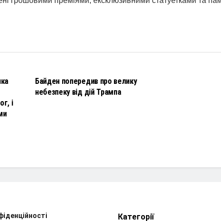
жені грошовими преміями, ексклюзивними статуетками та па
НОВИНИ
чка
Байден попередив про велику
небезпеку від дій Трампа
г, і
ми
фіденційності
Категорії