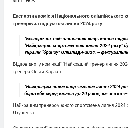
Фото: НОК
Експертна комісія Національного олімпійського к
тренерів за підсумком липня 2024 року.
“Безперечно, найголовнішою спортивною подією н
“Найкращою спортсменкою липня 2024 року” бул
України “бронзу” Олімпіади-2024, – фехтувальн
Відповідно, у номінації “Найкращий тренер липня 20
тренера Ольги Харлан.
“Найкращим юним спортсменом липня 2024 року
боротьби серед юнаків до 20 років, вагова катего
Найкращим тренером юного спортсмена липня 2024 р
Якушенка.