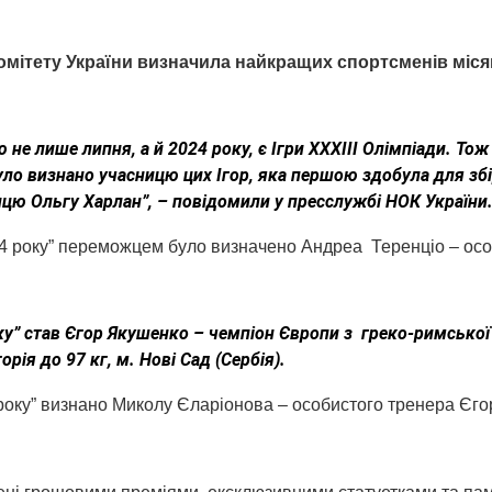
омітету України визначила найкращих спортсменів місяц
е лише липня, а й 2024 року, є Ігри XXXIII Олімпіади. Тож
о визнано учасницю цих Ігор, яка першою здобула для збі
ицю Ольгу Харлан”, – повідомили у пресслужбі НОК України
24 року” переможцем було визначено Андреа Теренціо – ос
” став Єгор Якушенко – чемпіон Європи з греко-римської
рія до 97 кг, м. Нові Сад (Сербія).
оку” визнано Миколу Єларіонова – особистого тренера Єго