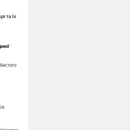
я та їх
рної
.
обистого
ра