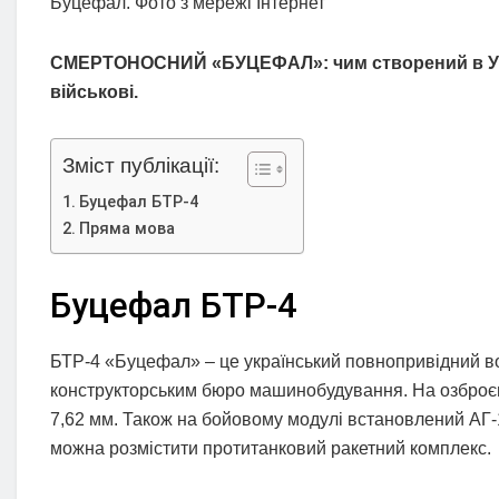
Буцефал. Фото з мережі Інтернет
СМЕРТОНОСНИЙ «БУЦЕФАЛ»: чим створений в Укра
військові.
Зміст публікації:
Буцефал БТР-4
Пряма мова
Буцефал БТР-4
БТР-4 «Буцефал» – це український повнопривідний в
конструкторським бюро машинобудування. На озброєнн
7,62 мм. Також на бойовому модулі встановлений АГ-1
можна розмістити протитанковий ракетний комплекс.