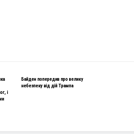
НОВИНИ
чка
Байден попередив про велику
небезпеку від дій Трампа
г, і
ми