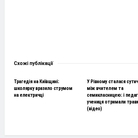
Схожі
публікації
НОВИНИ
НОВИНИ
Трагедія на Київщині:
У Рівному сталася сути
школярку вразило струмом
між вчителем та
на електричці
семикласницею: і педаго
учениця отримали трав
(відео)