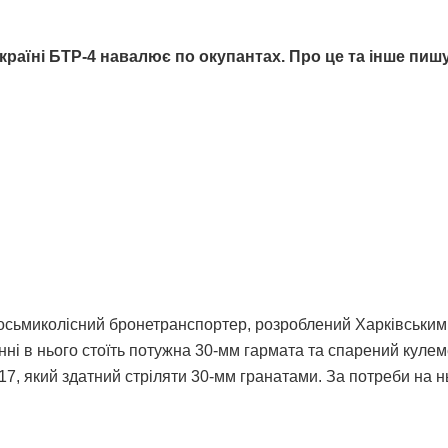
їні БТР-4 навалює по окупантах. Про це та інше пиш
осьмиколісний бронетранспортер, розроблений Харківським
і в нього стоїть потужна 30-мм гармата та спарений куле
7, який здатний стріляти 30-мм гранатами. За потреби на 