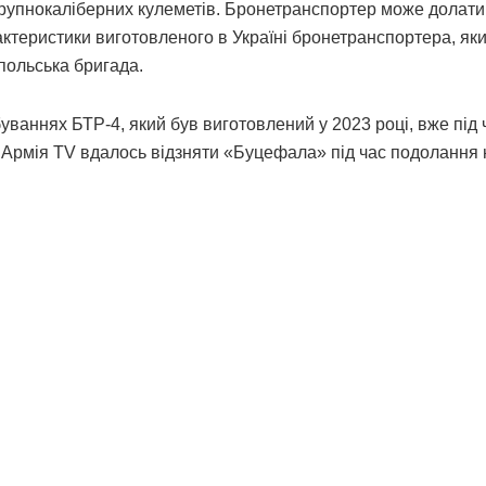
рупнокаліберних кулеметів. Бронетранспортер може долати
актеристики виготовленого в Україні бронетранспортера, яки
польська бригада.
ваннях БТР-4, який був виготовлений у 2023 році, вже під 
і Армія TV вдалось відзняти «Буцефала» під час подолання