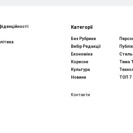
фіденційності
Категорії
Без Рубрики
Персо
літика
Вибір Редакції
Публік
Економіка
Стиль
Корисне
Тема 
Культура
Технол
Новини
ТОП 7
Контакти