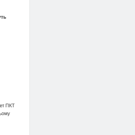
уть
мет ПКТ
ньому