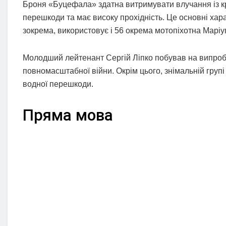
Броня «Буцефала» здатна витримувати влучання із к
перешкоди та має високу прохідність. Це основні хар
зокрема, використовує і 56 окрема мотопіхотна Маріу
Молодший лейтенант Сергій Ліпко побував на випробу
повномасштабної війни. Окрім цього, знімальній груп
водної перешкоди.
Пряма мова