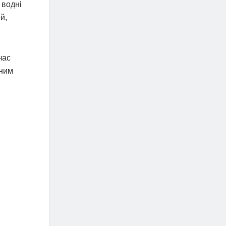
 водні
й,
час
 ним