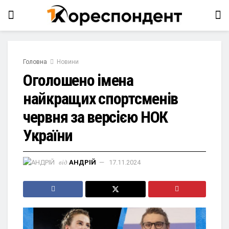
Головна
Новини
Оголошено імена
найкращих спортсменів
червня за версією НОК
України
від
АНДРІЙ
17.11.2024