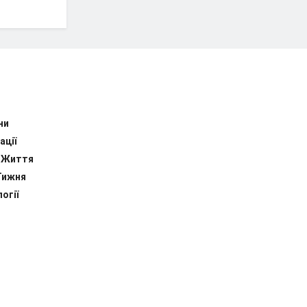
ни
ації
 Життя
Тижня
огії