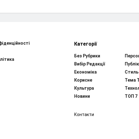
фіденційності
Категорії
Без Рубрики
Персо
літика
Вибір Редакції
Публік
Економіка
Стиль
Корисне
Тема 
Культура
Технол
Новини
ТОП 7
Контакти