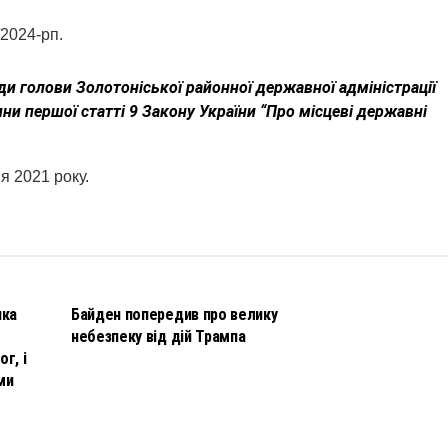
2024-рп.
ди голови Золотоніської районної державної адміністрації
ини першої статті 9 Закону України “Про місцеві державні
я 2021 року.
НОВИНИ
чка
Байден попередив про велику
небезпеку від дій Трампа
г, і
ми