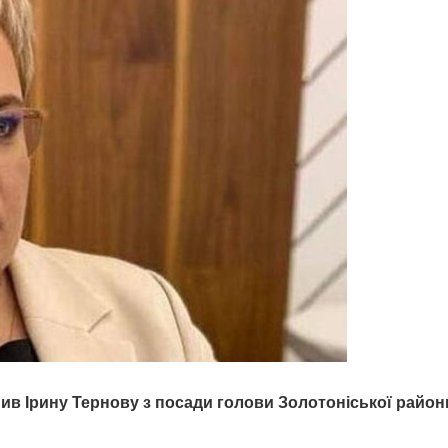
в Ірину Тернову з посади голови Золотоніської район