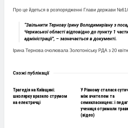
Про це йдеться в розпорядженні Глави держави №61/
“Звільнити Тернову Ірину Володимирівну з поса
Черкаської області відповідно до пункту 1 част
адміністрації”, – зазначається в документі.
Ірина Тернова очолювала Золотоніську РДА з 20 квітн
Схожі
публікації
НОВИНИ
НОВИНИ
Трагедія на Київщині:
У Рівному сталася сути
школярку вразило струмом
між вчителем та
на електричці
семикласницею: і педаго
учениця отримали трав
(відео)