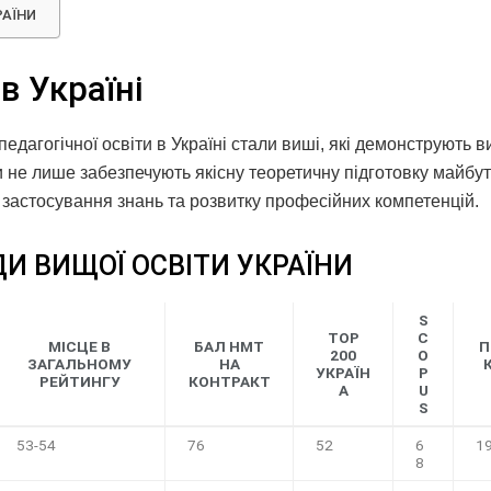
РАЇНИ
в Україні
едагогічної освіти в Україні стали виші, які демонструють в
и не лише забезпечують якісну теоретичну підготовку майбут
 застосування знань та розвитку професійних компетенцій.
И ВИЩОЇ ОСВІТИ УКРАЇНИ
S
ТОР
C
МІСЦЕ В
БАЛ НМТ
П
200
O
ЗАГАЛЬНОМУ
НА
УКРАЇН
P
РЕЙТИНГУ
КОНТРАКТ
А
U
S
53-54
76
52
6
1
8