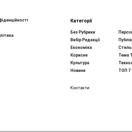
фіденційності
Категорії
Без Рубрики
Персо
літика
Вибір Редакції
Публік
Економіка
Стиль
Корисне
Тема 
Культура
Технол
Новини
ТОП 7
Контакти