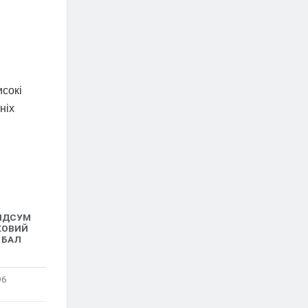
исокі
ніх
ІДСУМ
КОВИЙ
БАЛ
96