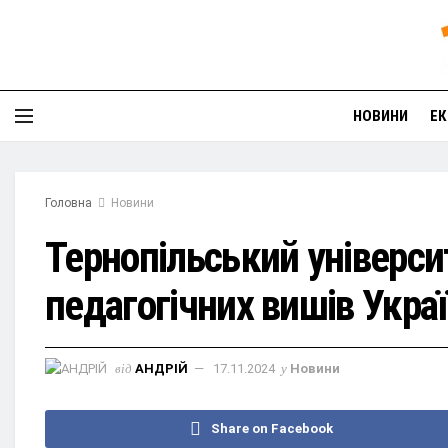
НОВИНИ
ЕК
Головна
Новини
Тернопільський універси
педагогічних вишів Укра
від
АНДРІЙ
17.11.2024
у
Новини
Share on Facebook