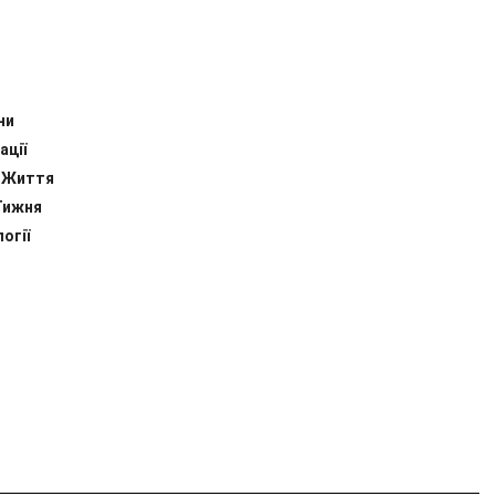
ни
ації
 Життя
Тижня
огії