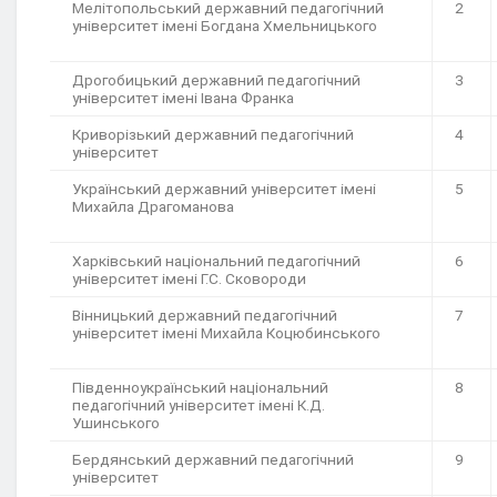
Мелітопольський державний педагогічний
2
університет імені Богдана Хмельницького
Дрогобицький державний педагогічний
3
університет імені Івана Франка
Криворізький державний педагогічний
4
університет
Український державний університет імені
5
Михайла Драгоманова
Харківський національний педагогічний
6
університет імені Г.С. Сковороди
Вінницький державний педагогічний
7
університет імені Михайла Коцюбинського
Південноукраїнський національний
8
педагогічний університет імені К.Д.
Ушинського
Бердянський державний педагогічний
9
університет