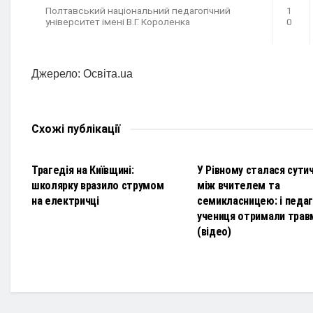
Полтавський національний педагогічний
1
університет імені В.Г. Короленка
0
Джерело: Освіта.ua
Схожі
публікації
НОВИНИ
НОВИНИ
Трагедія на Київщині:
У Рівному сталася сути
школярку вразило струмом
між вчителем та
на електричці
семикласницею: і педаго
учениця отримали трав
(відео)