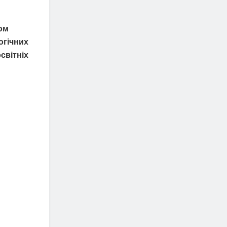
ом
огічних
світніх