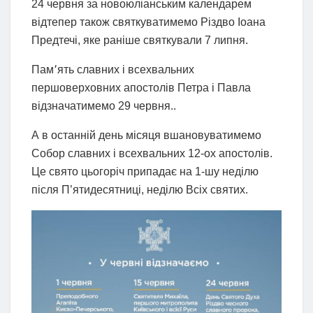
24 червня за новоюліанським календарем
відтепер також святкуватимемо Різдво Іоана
Предтечі, яке раніше святкували 7 липня.
Пам՚ять славних і всехвальних
першоверховних апостолів Петра і Павла
відзначатимемо 29 червня..
А в останній день місяця вшановуватимемо
Собор славних і всехвальних 12-ох апостолів.
Це свято цьогоріч припадає на 1-шу неділю
після П’ятидесятниці, неділю Всіх святих.