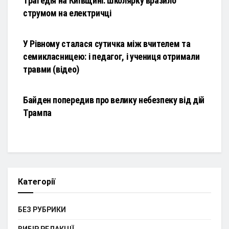
Трагедія на Київщині: школярку вразило
струмом на електричці
НОВИНИ
У Рівному сталася сутичка між вчителем та
семикласницею: і педагог, і учениця отримали
травми (відео)
НОВИНИ
Байден попередив про велику небезпеку від дій
Трампа
Категорії
БЕЗ РУБРИКИ
ВИБІР РЕДАКЦІЇ