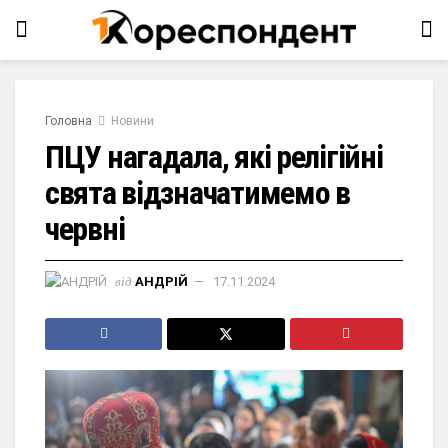
Головна
Новини
ПЦУ нагадала, які релігійні
свята відзначатимемо в
червні
від
АНДРІЙ
17.11.2024