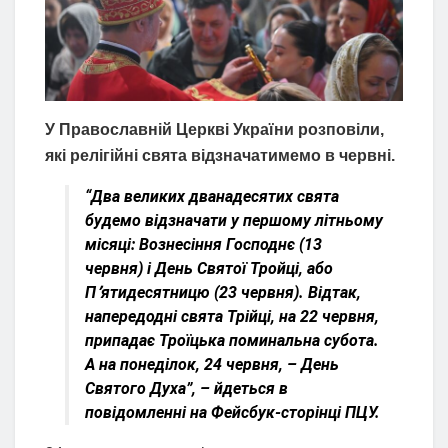
У Православній Церкві України розповіли,
які релігійні свята відзначатимемо в червні.
“Два великих дванадесятих свята
будемо відзначати у першому літньому
місяці: Вознесіння Господнє (13
червня) і День Святої Тройці, або
П՚ятидесятницю (23 червня). Відтак,
напередодні свята Трійці, на 22 червня,
припадає Троїцька поминальна субота.
А на понеділок, 24 червня, – День
Святого Духа”, – йдеться в
повідомленні на Фейсбук-сторінці ПЦУ.