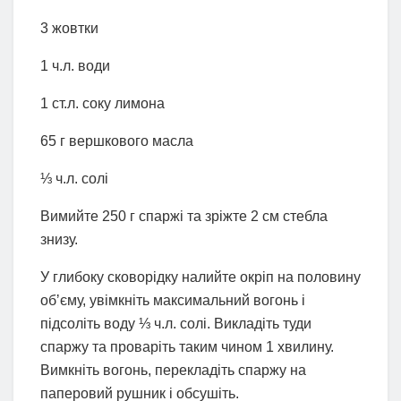
3 жовтки
1 ч.л. води
1 ст.л. соку лимона
65 г вершкового масла
⅓ ч.л. солі
Вимийте 250 г спаржі та зріжте 2 см стебла
знизу.
У глибоку сковорідку налийте окріп на половину
обʼєму, увімкніть максимальний вогонь і
підсоліть воду ⅓ ч.л. солі. Викладіть туди
спаржу та проваріть таким чином 1 хвилину.
Вимкніть вогонь, перекладіть спаржу на
паперовий рушник і обсушіть.