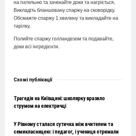
на пательню та зачекайте доки та нагріється.
Викладіть бланшовану спаржу на сковорідку.
Обсмажте спаржу 1 хвилину та викладайте на
тарілку.
Полийте спаржу голландезом та подавайте,
доки всі інгредієнти.
Схожі
публікації
НОВИНИ
Трагедія на Київщині: школярку вразило
струмом на електричці
НОВИНИ
У Рівному сталася сутичка між вчителем та
семикласницею: і педагог, і учениця отримали