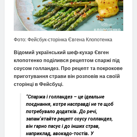
Фото: Фейсбук-сторінка Євгена Клопотенка
Відомий український шеф-кухар Євген
клопотенко поділився рецептом спаржі під
соусом голландез. Про рецепт та покрокове
приготування страви він розповів на своїй
сторінці в Фейсбуці.
“Спаржа і голландез – це ідеальне
поєднання, котре насправді не те щоб
потребувало додатків. До речі,
запамʼятайте рецепт соусу голландез,
він гарно пасує і до інших страв,
наприклад, авокадо-тостів. У