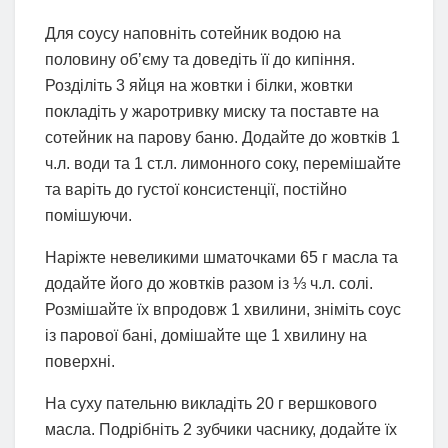
Для соусу наповніть сотейник водою на
половину обʼєму та доведіть її до кипіння.
Розділіть 3 яйця на жовтки і білки, жовтки
покладіть у жаротривку миску та поставте на
сотейник на парову баню. Додайте до жовтків 1
ч.л. води та 1 ст.л. лимонного соку, перемішайте
та варіть до густої консистенції, постійно
помішуючи.
Наріжте невеликими шматочками 65 г масла та
додайте його до жовтків разом із ⅓ ч.л. солі.
Розмішайте їх впродовж 1 хвилини, зніміть соус
із парової бані, домішайте ще 1 хвилину на
поверхні.
На суху пательню викладіть 20 г вершкового
масла. Подрібніть 2 зубчики часнику, додайте їх