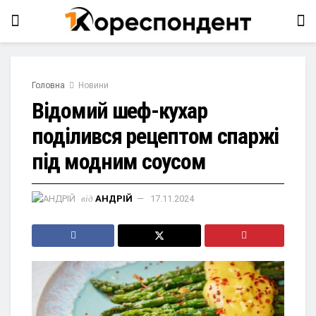
Головна
Новини
Відомий шеф-кухар
поділився рецептом спаржі
під модним соусом
від
АНДРІЙ
17.11.2024