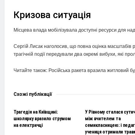
Кризова ситуація
Місцева влада мобілізувала доступні ресурси для над
Сергій Лисак наголосив, що повна оцінка масштабів ру
трагічній події передували два окремі вибухи, які прол
Читайте також: Російська ракета вразила житловий буд
Схожі
публікації
НОВИНИ
НОВИНИ
Трагедія на Київщині:
У Рівному сталася сути
школярку вразило струмом
між вчителем та
на електричці
семикласницею: і педаго
учениця отримали трав