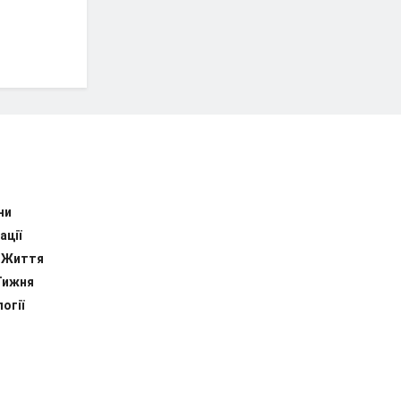
ни
ації
 Життя
Тижня
огії