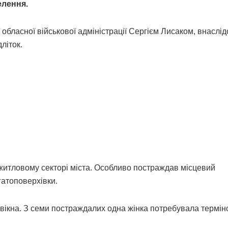
елення.
бласної військової адміністрації Сергієм Лисаком, внаслід
літок.
 житловому секторі міста. Особливо постраждав місцевий
гатоповерхівки.
 вікна. З семи постраждалих одна жінка потребувала термін