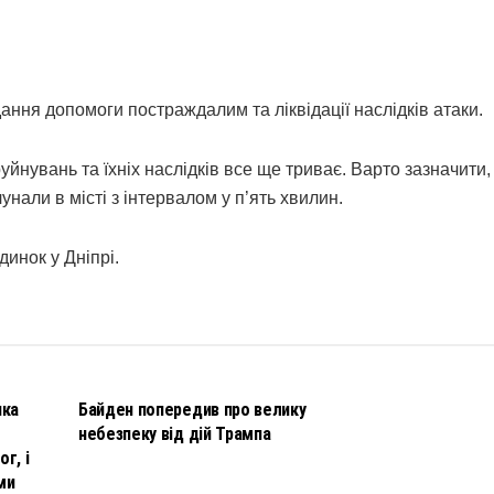
ання допомоги постраждалим та ліквідації наслідків атаки.
йнувань та їхніх наслідків все ще триває. Варто зазначити,
унали в місті з інтервалом у п’ять хвилин.
инок у Дніпрі.
НОВИНИ
чка
Байден попередив про велику
небезпеку від дій Трампа
г, і
ми