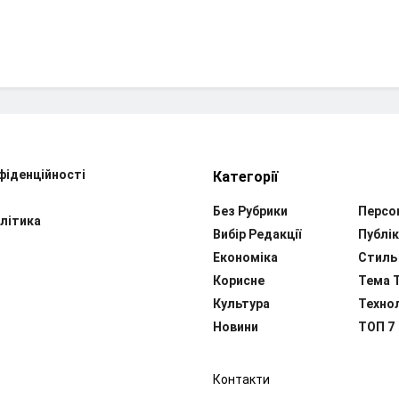
фіденційності
Категорії
Без Рубрики
Персо
літика
Вибір Редакції
Публік
Економіка
Стиль
Корисне
Тема 
Культура
Технол
Новини
ТОП 7
Контакти